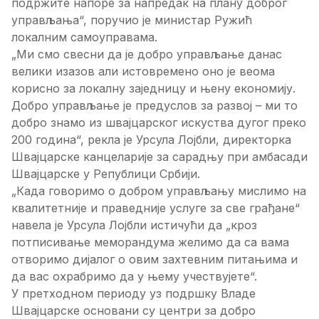
подржите напоре за напредак на плану доброг
управљања“, поручио је министар Ружић
локалним самоуправама.
„Ми смо свесни да је добро управљање данас
велики изазов али истовремено оно је веома
корисно за локалну заједницу и њену економију.
Добро управљање је предуслов за развој – ми то
добро знамо из швајцарског искуства дугог преко
200 година“, рекла је Урсула Лојбли, директорка
Швајцарске канцеларије за сарадњу при амбасади
Швајцарске у Републици Србији.
„Када говоримо о добром управљању мислимо на
квалитетније и праведније услуге за све грађане“
навела је Урсула Лојбли истичући да „кроз
потписивање меморандума желимо да са вама
отворимо дијалог о овим захтевним питањима и
да вас охрабримо да у њему учествујете“.
У претходном периоду уз подршку Владе
Швајцарске основани су центри за добро