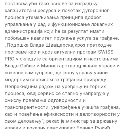
постављајући тако основе за изградњу
капацитета и ресурса и почетак дугорочног
процеса утемељивања принципа доброг
управљања у рад и функционисање локалних
администрација који ће за резултат имати
побољшан квалитет пружања услуга за грађане.
„Подршка Владе Швајцарске,кроз претходне
програме као и кроз актуелни програм SWISS
PRO у складу је са оријентацијом и настојањима
Владе Србије и Министарства државне управе и
локалне самоуправе, да јавну управу учини
модерним сервисом за грађанеи привреду.
Непрекидним радом на уређењу интерних
процеса, овај сервис се стално унапређује у
смислу повећања одговорности и
транспарентности, унапређења учешћа грађана,
као и повећања ефикасности и делотворности у
свом деловању“, рекао је министар за државну
управу и локалну самоуправу Бранко Ружић