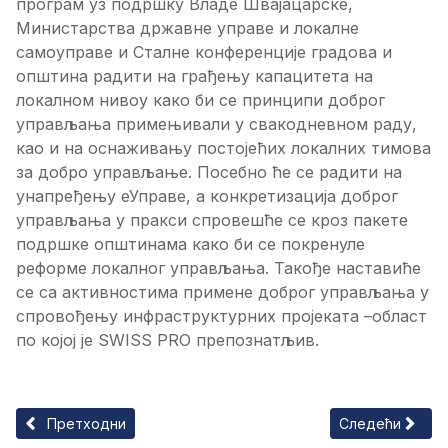
програм уз подршку Владе Швајацарске,
Министарства државне управе и локалне
самоуправе и Сталне конференције градова и
општина радити на грађењу капацитета на
локалном нивоу како би се принципи доброг
управљања примењивали у свакодневном раду,
као и на оснаживању постојећих локалних тимова
за добро управљање. Посебно ће се радити на
унапређењу еУправе, а конкретизација доброг
управљања у пракси спровешће се кроз пакете
подршке општинама како би се покренуле
реформе локалног управљања. Такође наставиће
се са активностима примене доброг управљања у
спровођењу инфраструктурних пројеката –област
по којој је SWISS PRO препознатљив.
Претходни чланак: ЈАВНИ ПОЗИВ ПОСЛОДАВЦИМА ЗА Д
Следећи члан
Претходни
Следећи