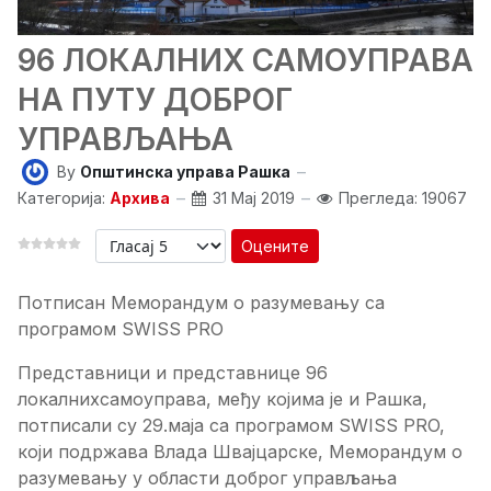
96 ЛОКАЛНИХ САМОУПРАВА
НА ПУТУ ДОБРОГ
УПРАВЉАЊА
By
Општинска управа Рашка
Категорија:
Архива
31 Мај 2019
Прегледа: 19067
Оцените
Потписан Меморандум о разумевању са
програмом SWISS PRO
Представници и представнице 96
локалнихсамоуправа, међу којима је и Рашка,
потписали су 29.маја са програмом SWISS PRO,
који подржава Влада Швајцарске, Меморандум о
разумевању у области доброг управљања