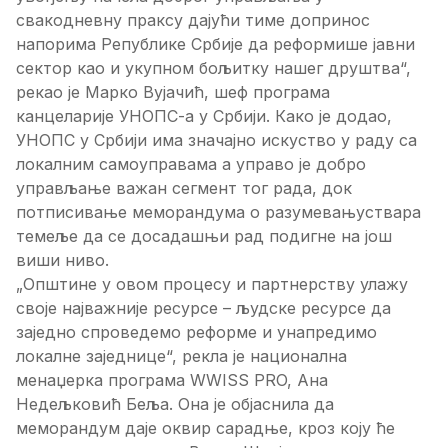
свакодневну праксу дајући тиме допринос
напорима Републике Србије да реформише јавни
сектор као и укупном бољитку нашег друштва“,
рекао је Марко Вујачић, шеф програма
канцеларије УНОПС-а у Србији. Како је додао,
УНОПС у Србији има значајно искуство у раду са
локалним самоуправама а управо је добро
управљање важан сегмент тог рада, док
потписивање меморандума о разумевањуствара
темеље да се досадашњи рад подигне на још
виши ниво.
„Општине у овом процесу и партнерству улажу
своје најважније ресурсе – људске ресурсе да
заједно спроведемо реформе и унапредимо
локалне заједнице“, рекла је национална
менаџерка програма WWISS PRO, Ана
Недељковић Беља. Она је објаснила да
меморандум даје оквир сарадње, кроз коју ће