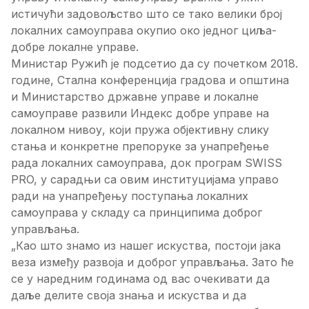
истичући задовољство што се тако велики број
локалних самоуправа окупио око једног циља-
добре локалне управе.
Министар Ружић је подсетио да су почетком 2018.
године, Стална конференција градова и општина
и Министарство државне управе и локалне
самоуправе развили Индекс добре управе на
локалном нивоу, који пружа објективну слику
стања и конкретне препоруке за унапређење
рада локалних самоуправа, док програм SWISS
PRO, у сарадњи са овим институцијама управо
ради на унапређењу поступања локалних
самоуправа у складу са принципима доброг
управљања.
„Као што знамо из нашег искуства, постоји јака
веза између развоја и доброг управљања. Зато ће
се у наредним годинама од вас очекивати да
даље делите своја знања и искуства и да