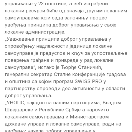
управљање у 23 општине, а већ изграђени
локални ресурси биће од значаја другим локалним
самоуправама који сада започињу процес
увођења принципа доброг управљања у своје
локалне администрације.
„Уважавање принципа доброг управљања у
спровођењу надлежности јединица локалне
самоуправе је предуслов и кључ за успостављање
поверења грађана и привреде у рад локалне
самоуправе“, истако је Ђорђе Станичић,
генерални секретар Сталне конференције градова
и општина са којом програм SWISS PRO у
партнерству спроводи део активности у области
доброг управљања.
„УНОПС, заједно са нашим партнерима, Владом
Швајцарске и Републике Србије а нарочито
локалним самоуправама и Министарством
државне управе и локалне самоуправе, ради на
увођењу начела доброг управљања у