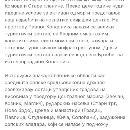
Комова и Старе планине. Преко целе године нуди
идеалне услове за активан одмор и представља
наш највећи и најпознатији скијашки центар. На
простору Равног Копаоника налази се велики
туристички центар, са бројним смештајним
капацитетима, системом ски стаза, жичара и
осталом туристичком инфраструктуром. Други
туристички центар налази се код села Брзеће, на
источној падини Копаоника.
Историјски значај копаоничке области као
средишта српске средњовековне државе
обележавају остаци утврђених градова на
висовима у предгорју централног масива (Звечан,
Козник, Маглич), рударских насеља (Стари трг,
Ново брдо), цркве и манастири (Градац,
Павлица, Студеница, Жича, Сопоћани), задужбине
српских владара, који се налазе у подножју