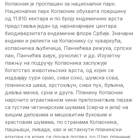
Копаоник је проглашен за национални парк.
Национални парк Копаоник обухвата површину
од 11.810 хектара и по броју ендемичних врста
представља један од најзначајнијих центара
биодиверзитета ендемичне флоре Србије. Значајни
ендеми и реликти на Копаонику су чуваркућа,
копаоничка љубичица, Панчићева режуха, српски
лан, Панчићев вијук, рунолист и др. Изузетну
пажњу на подручју Копаоника заслужује
богатство животињских врста, од којих се
издвајају сури орао, сиви соко, шумска сова,
планинска шева, крстокљун, сиви пух, буљина,
дивља мачка, срна и друге. Планину Копаоник
нарочито атрактивном чини препознатљив пејзаж
са густим четинарским шумама (смрча и јела) на
вишим деловима и мешовитим буковим и
храстовим шумама, по странама Копаоника,
пашњаци, ливаде, као и истакнути планински
врхови са којих се пружа поглед до Шар планине,