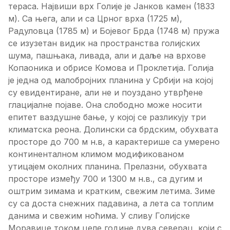
тераса. Највиши врх Голије је Јанков камен (1833
м). Са њега, али и са Црног врха (1725 м),
Радуловца (1785 м) и Бојевог Брда (1748 м) пружа
се изузетан видик на пространства голијских
шума, пашњака, ливада, али и даље на врхове
Копаоника и обрисе Комова и Проклетија. Голија
је једна од малобројних планина у Србији на којој
су евидентиране, али не и поуздано утврђене
глацијалне појаве. Она слободно може носити
епитет ваздушне бање, у којој се разликују три
климатска реона. Долински са брдским, обухвата
просторе до 700 м н.в, а карактерише са умерено
континенталном климом модификованом
утицајем околних планина. Прелазни, обухвата
просторе између 700 и 1300 м н.в., са дугим и
оштрим зимама и кратким, свежим летима. Зиме
су са доста снежних падавина, а лета са топлим
данима и свежим ноћима. У сливу Голијске
Моравице током целе године дува северац, који с