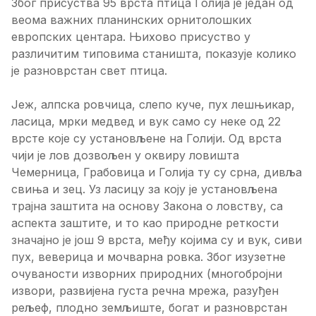
Због присуства 95 врста птица Голија је један од
веома важних планинских орнитолошких
европских центара. Њихово присуство у
различитим типовима станишта, показује колико
је разноврстан свет птица.
Јеж, алпска ровчица, слепо куче, пух лешњикар,
ласица, мрки медвед и вук само су неке од 22
врсте које су установљене на Голији. Од врста
чији је лов дозвољен у оквиру ловишта
Чемерница, Грабовица и Голија ту су срна, дивља
свиња и зец. Уз ласицу за коју је установљена
трајна заштита на основу Закона о ловству, са
аспекта заштите, и то као природне реткости
значајно је још 9 врста, међу којима су и вук, сиви
пух, веверица и мочварна ровка. Због изузетне
очуваности изворних природних (многобројни
извори, развијена густа речна мрежа, разуђен
рељеф, плодно земљиште, богат и разноврстан