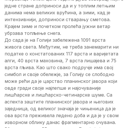
једне стране доприноси да и у топлим летњим
данима нема великих врућина, а зими, кад је
интензивнији, доприноси стварању сметова.
Крајем зиме и почетком пролећа јужни ветар
убрзава топљење снега.
До сада је на Голији забележена 1091 врста
живога света. Међутим, не треба занемарити ни
податке о констатованих 117 врста и варијетата
алги, 40 врста маховина, 7 врста лишајева и 75
врста гљива. Као што свако подручје има свој
симбол и своје обележје, за Голију се слободно
може рећи да је царство планинског јавора који
овде гради своје најлепше и најочуваније
лишћарске и лишћарско-четинарске шуме. Са
аспекта заштите планинског јавора и његових
заједница, од великог значаја је чињеница да је
ова врста преживела ледено доба и да је у свом
изворном облику данас фрагментарно очувана.