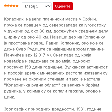
Оцените
ОЦЕНА КОРИСНИКА:
5
/
5
Копаоник, највећи планински масив у Србији,
пружа се правцем од северозапада ка југоистоку
у дужини од око 80 км, досежући у средњем делу
ширину од око 40 км. Највиши део на Копаонику
је пространа површ Равни Копаоник, око које се
диже Суво Рудиште са највишим врхом планине-
Панчићев врх (2.017 м). Снег пада од краја
новембра и задржава се до маја, односно
просечно 159 дана годишње. Вулканска активност
и пробоји врелих минералних растопа изазвали су
промене на околним стенама и тако је настала
"Копаоничка рудна област" са великим бројем
рудника, у којима су се копали гвожђе, олово и
цинк.
Због својих природних вредности, 1981. године