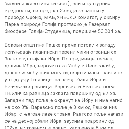
биљни и животињски свет), али и културних
вредности, на предлог Завода за заштиту
природе Србије, МАБ/УНЕСKО комитет; у оквиру
Парка природе Голија прогласио је Резерват
биосфере Голија-Студеница, површине 53.804 ха.
Бокови општине Рашке према истоку и западу
испуњавају планински терени чијин огранци се
благо спуштају ка Ибру. По средини је теснац
долине Ибра, нарочито ка Ушћу и Лепосавићу,
док се између њих могу издвојити мање равнице
у подручју Гњилице, на левој обали Ибра и
Баљевачка равница, Варевско и Рватско поље.
Гњиличка равница захвата површину од 87 ха.
Западни пад поља је окренут ка Ибру и има нагиб
на око 3%. Варевско поље је 3 км од Рашке низ
Ибар, с његове леве стране. Рватско поље налази
се на десној обали Ибра, заузима поврсину од
102ха. и углавном је равно, удаљено је 5 км од