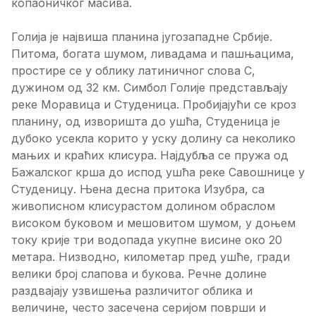
копаоничког масива.
Голија је највиша планина југозападне Србије.
Питома, богата шумом, ливадама и пашњацима,
простире се у облику латиничног слова С,
дужином од 32 км. Симбол Голије представљају
реке Моравица и Студеница. Пробијајући се кроз
планину, од изворишта до ушћа, Студеница је
дубоко усекла корито у уску долину са неколико
мањих и краћих клисура. Најдубља се пружа од
Бажалског крша до испод ушћа реке Савошнице у
Студеницу. Њена десна притока Изубра, са
живописном клисурастом долином обраслом
високом буковом и мешовитом шумом, у доњем
току крије три водопада укупне висине око 20
метара. Низводно, километар пред ушће, гради
велики број слапова и букова. Речне долине
раздвајају узвишења различитог облика и
величине, често засечена серијом површи и