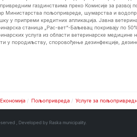
привредним газдинствима преко Комисије за развој 
ар Министарства пољопривреде, шумарства и водопри
шку у припреми кредитних апликација. Јавна ветерин
ринарска станица „Рас-вет“-Баљевац покривају по 50
инарских услуга из области ветеринарске медицине н
ти у породиљству, споровођење дезинфекције, дезинс
Економија
Пољопривреда
Услуге за пољопривред
 Reserved , Developed by
Raska municipality
.