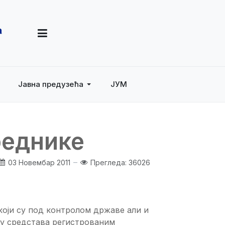
Јавна предузећа
ЈУМ
реднике
03 Новембар 2011
Прегледа: 36026
који су под контролом државе али и
лу средстава регистрованим