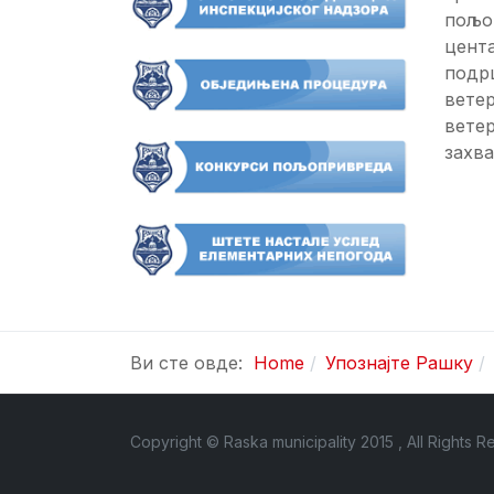
пољо
цент
подр
вете
ветер
захва
Ви сте овде:
Home
Упознајте Рашку
Copyright © Raska municipality 2015 , All Rights