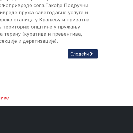
пољопривреде села.Такође Подручни
вреде пружа саветодавне услуге и
арска станица у Краљеву и приватна
% територије општине у пружању
а терену (куратива и превентива,
екције и дератизације).
Следећи чланак: Прерађивачк
Следећи
нике