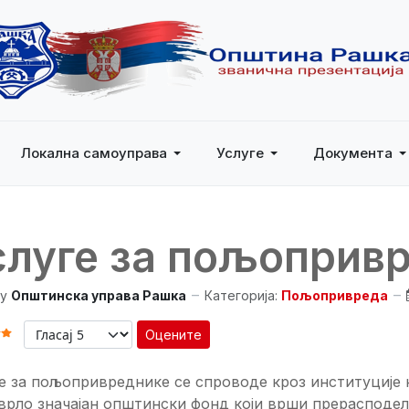
Локална самоуправа
Услуге
Документа
слуге за пољоприв
y
Општинска управа Рашка
Категорија:
Пољопривреда
Оцените
 КОРИСНИКА:
5
/
5
е за пољопривреднике се спроводе кроз институције 
 врло значајан општински фонд који врши прерасподе