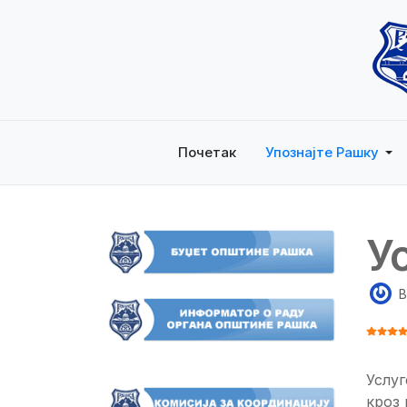
Почетак
Упознајте Рашку
У
B
ОЦЕНА
Услуг
кроз