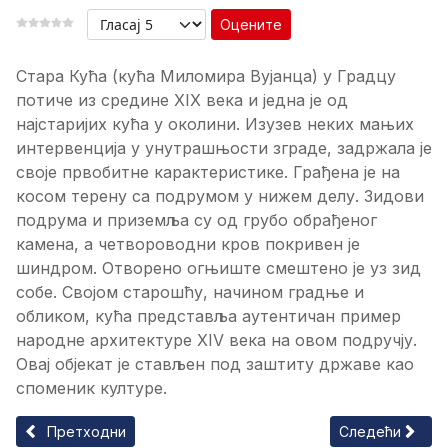
Оцените
Стара Кућа (кућа Миломира Вујанца) у Градцу
потиче из средине XIX века и једна је од
најстаријих кућа у околини. Изузев неких мањих
интервенција у унутрашњости зграде, задржала је
своје првобитне карактеристике. Грађена је на
косом терену са подрумом у нижем делу. Зидови
подрума и приземља су од грубо обрађеног
камена, а четвороводни кров покривен је
шиндром. Отворено огњиште смештено је уз зид
собе. Својом старошћу, начином градње и
обликом, кућа представља аутентичан пример
народне архитектуре XIV века на овом подручју.
Овај објекат је стављен под заштиту државе као
споменик културе.
Претходни чланак: Старо Купатило у Јошаничкој Бањи
Следећи члана
Претходни
Следећи