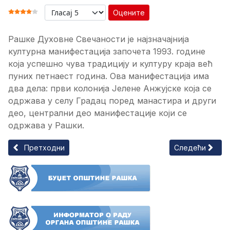
Оцените
ОЦЕНА КОРИСНИКА:
4
/
5
Рашке Духовне Свечаности је најзначајнија
културна манифестација започета 1993. године
која успешно чува традицију и културу краја већ
пуних петнаест година. Ова манифестација има
два дела: први колонија Јелене Анжујске која се
одржава у селу Градац поред манастира и други
део, централни део манифестације који се
одржава у Рашки.
Претходни чланак: Академија Јелена Анжујска
Следећи чланак
Претходни
Следећи