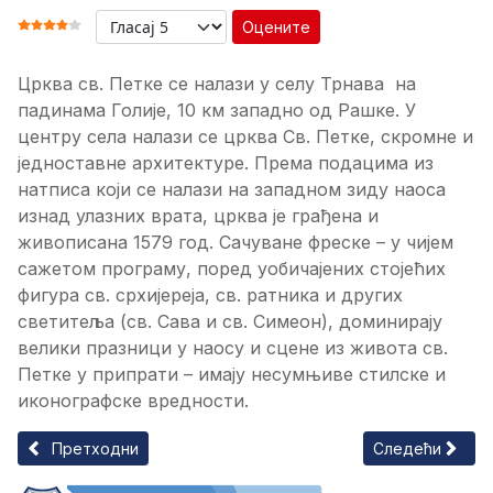
Оцените
ОЦЕНА КОРИСНИКА:
4
/
5
Црква св. Петке се налази у селу Трнава на
падинама Голије, 10 км западно од Рашке. У
центру села налази се црква Св. Петке, скромне и
једноставне архитектуре. Према подацима из
натписа који се налази на западном зиду наоса
изнад улазних врата, црква је грађена и
живописана 1579 год. Сачуване фреске – у чијем
сажетом програму, поред уобичајених стојећих
фигура св. срхијереја, св. ратника и других
светитеља (св. Сава и св. Симеон), доминирају
велики празници у наосу и сцене из живота св.
Петке у припрати – имају несумњиве стилске и
иконографске вредности.
Претходни чланак: Црква Св. Николе
Следећи чланак
Претходни
Следећи