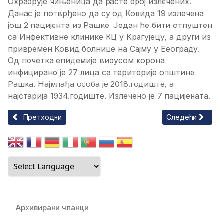
Охрабрује чињеница да расте број излечених.
Данас је потврђено да су од Ковида 19 излечена
још 2 пацијента из Рашке. Један ће бити отпуштен
са Инфективне клинике КЦ у Крагујецу, а други из
привремен Ковид болнице на Сајму у Београду.
Од почетка епидемије вирусом корона
инфицирано је 27 лица са територије општине
Рашка. Најмлађа особа је 2018.годиште, а
најстарија 1934.годиште. Излечено је 7 пацијената.
Претходни чланак: САОПШТЕЊЕ ОПШТИНСКОГ ШТАБА ЗА ВА
Следећи чланак
Претходни
Следећи
Архивирани чланци