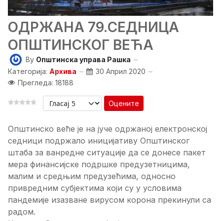
ОДРЖАНА 79.СЕДНИЦА
ОПШТИНСКОГ ВЕЋА
By
Општинска управа Рашка
Категорија:
Архива
30 Април 2020
Прегледа: 18188
Оцените
Oпштинско веће је на јуче одржаној електронској
седници подржало иницијативу Општинског
штаба за ванредне ситуације да се донесе пакет
мера финансијске подршке предузетницима,
малим и средњим предузећима, односно
привредним субјектима који су у условима
пандемије изазване вирусом корона прекинули са
радом.