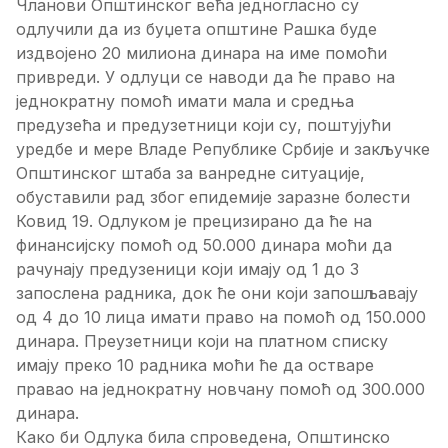
Чланови Општинског већа једногласно су
одлучили да из буџета општине Рашка буде
издвојено 20 милиона динара на име помоћи
привреди. У одлуци се наводи да ће право на
једнократну помоћ имати мала и средња
предузећа и предузетници који су, поштујући
уредбе и мере Владе Републике Србије и закључке
Општинског штаба за ванредне ситуације,
обуставили рад због епидемије заразне болести
Ковид 19. Одлуком је прецизирано да ће на
финансијску помоћ од 50.000 динара моћи да
рачунају предузеници који имају од 1 до 3
запослена радника, док ће они који запошљавају
од 4 до 10 лица имати право на помоћ од 150.000
динара. Преузетници који на платном списку
имају преко 10 радника моћи ће да остваре
правао на једнократну новчану помоћ од 300.000
динара.
Како би Одлука била спроведена, Општинско