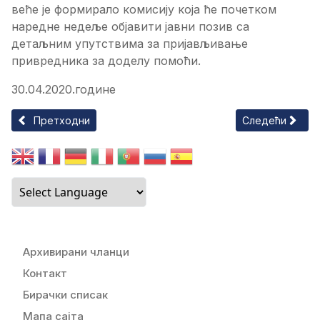
веће је формирало комисију која ће почетком
наредне недеље објавити јавни позив са
детаљним упутствима за пријављивање
привредника за доделу помоћи.
30.04.2020.године
Претходни чланак: ОДРЖАНА 79.СЕДНИЦА ОПШТИНСКОГ 
Следећи члан
Претходни
Следећи
Архивирани чланци
Контакт
Бирачки списак
Мапа сајта