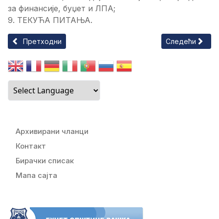
за финансије, буџет и ЛПА;
9. ТЕКУЋА ПИТАЊА.
Претходни чланак: НАРЕДБА ОПШТИНСКОГ ШТАБА ЗА ВАН
Следећи члан
Претходни
Следећи
Архивирани чланци
Контакт
Бирачки списак
Мапа сајта