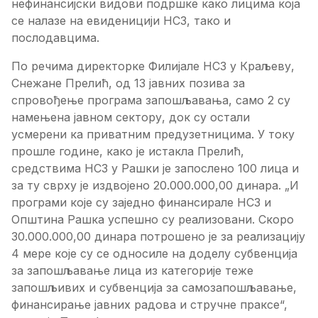
нефинансијски видови подршке како лицима која
се налазе на евиденицији НСЗ, тако и
послодавцима.
По речима директорке Филијале НСЗ у Краљеву,
Снежане Прелић, од 13 јавних позива за
спровођење програма запошљавања, само 2 су
намењена јавном сектору, док су остали
усмерени ка приватним предузетницима. У току
прошле године, како је истакла Прелић,
средствима НСЗ у Рашки је запослено 100 лица и
за ту сврху је издвојено 20.000.000,00 динара. „И
програми које су заједно финансирале НСЗ и
Општина Рашка успешно су реализовани. Скоро
30.000.000,00 динара потрошено је за реализацију
4 мере које су се односиле на доделу субвенција
за запошљавање лица из категорије теже
запошљивих и субвенција за самозапошљавање,
финансирање јавних радова и стручне праксе“,