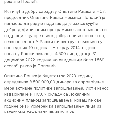
рекла је Прелић.
Истичући добру сарадњу Општине Рашка и НСЗ,
председник Општине Рашка Немања Поповић је
нагласио да радује податак да је захваљујући
добро дефинисаним програмима запошљавања и
подршци коју пре свега добија приватни сектор,
незапосленост У Рашки вишеструко смањена у
последњих 10 година. „На крају 2014. године
посао у Рашки чекало је 4.500 лица, док је 31.
децембра 2022. године на евиденцији било 1.569
особа“, рекао је Поповић.
Општина Рашка је буџетом за 2023. годину
определила 8.500.000,00 динара за спровођење
мера активне политике запошљавања. Исти износ
издвојила је и НСЗ. У складу са Локалним
акционим планом запошљавања, новац ће ове
године бити усмерен ка запошљавању лица из
категорије теже запошљивих и ка