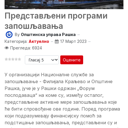
Представљени програми
запошљавања
By
Општинска управа Рашка
Категорија:
Актуелно
17 Март 2023
Прегледа: 6924
Оцените
У организацији Националне службе за
запошљавање - Филијала Краљево и Општине
Рашка, јуче је у Рашки одржан „Форум
послодаваца“ на коме су, између осталог,
представљене активне мере запошљавања које
ће бити спровођене ове године. Поред програма
који подразумевају финансијску помоћ за
подстицање запошљавања, представљени су и