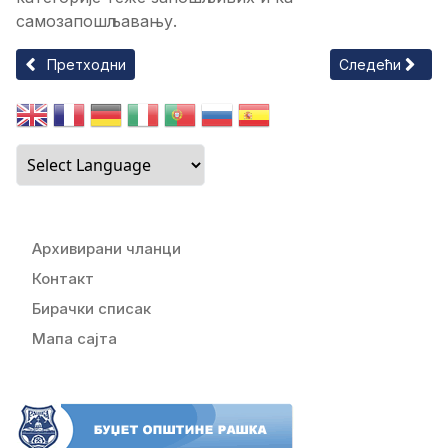
самозапошљавању.
Претходни чланак: О Д Л У К А О УСВАЈАЊУ ПЛАНА РАЗВ
Следећи чланак
Претходни
Следећи
Архивирани чланци
Контакт
Бирачки списак
Мапа сајта