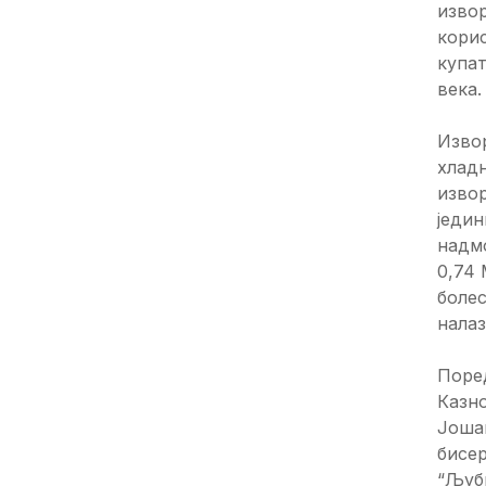
изво
корис
купат
века.
Извор
хладн
извор
једин
надмо
0,74 
болес
налаз
Поред
Казно
Јошан
бисер
“Љуб