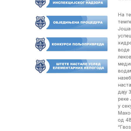
На т
темпе
Јоша
успеш
хидро
воде 
леков
медиц
вода
назеб
наста
дају 
реке 
у сек
Махов
од 48
“Гвоз