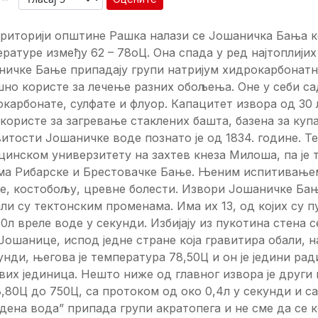
ериторији општине Рашка налази се Јошаничка Бања 
ратуре између 62 – 78оЦ. Она спада у ред најтоплији
ничке Бање припадају групи натријум хидрокарбонатн
но користе за лечење разних обољења. Оне у себи сад
карбонате, сулфате и флуор. Капацитет извора од 30 
користе за загревање стаклених башта, базена за ку
итости Јошаничке воде познато је од 1834. године. Т
инском универзитету на захтев кнеза Милоша, па је 
ма Рибарске и Брестовачке Бање. Њеним испитивањем 
е, костобољу, цревне болести. Извори Јошаничке Бањ
ли су тектонским променама. Има их 13, од којих су
30л вреле воде у секунди. Избијају из пукотина стена 
Јошанице, испод једне стране која гравитира обали, на
унди, његова је температура 78,50Ц и он је једини ра
их јединица. Нешто ниже од главног извора је други 
,80Ц до 750Ц, са протоком од око 0,4л у секунди и 
дена вода” припада групи акратопега и не сме да се к