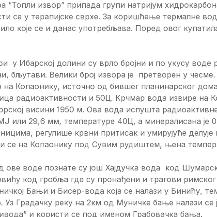
ра “Топли извор” припада групи натријум хидрокарбо
ти се у терапијске сврхе. За коришћење термалне воде
ило које се и данас употребљава. Поред овог купатила
и у Ибарској долини су врло бројни и по укусу воде 
и, бљутави. Велики број извора је претворен у чесме
 на Копаонику, источно од бившег планинарског дома
ица радиоактивности и 50Ц. Крчмар вода извире на К
рској висини 1950 м. Ова вода испушта радиоактивне
МЈ или 29,6 мм, температуре 40Ц, а минералисана је 
ницима, регулише крвни притисак и умирујуће делује
и се на Копаонику под Сувим рудиштем, њена темпера
 ове воде познате су још Хајдучка вода код Шумарск
вићу код гробља где су пронађени и трагови римског
ичкој Бањи и Бисер-вода која се налази у Бинићу, тем
. Уз Градачку реку на 2км од Муничке бање налази се 
ивода” и користи се под именом Грабовачка бања.