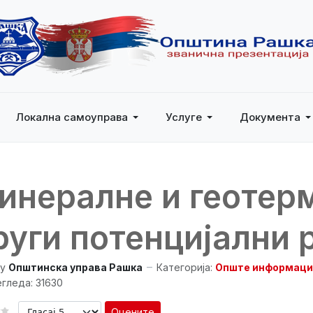
Локална самоуправа
Услуге
Документа
инералне и геотерм
руги потенцијални 
y
Општинска управа Рашка
Категорија:
Опште информаци
гледа: 31630
Оцените