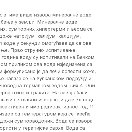
која има више извора минералне воде
х бања у земљи. Минералне воде
их, сумпорних хипертерми и веома се
рже натријум, калијум, калцијум,
л воде у секунди омогућава да се ове
пање. Прво стручно испитивање
е године воду су испитивали на Бечком
том приликом ова вода изједначена са
формулисано је да лечи болести коже,
е налазе се на вулканском подручју и
 пуноводна термалном водом њих 4. Они
серпентина и трахита. На левој обали
лази се главни извор који даје 7л воде
диоактиван и има радиоактивност од 11
извор са температуром која се креће
садржи сумпорводоник. Вода са извора
ористи у терапијске сврхе. Вода са