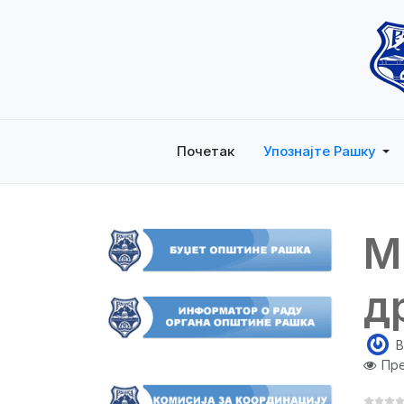
Почетак
Упознајте Рашку
М
д
B
Пре