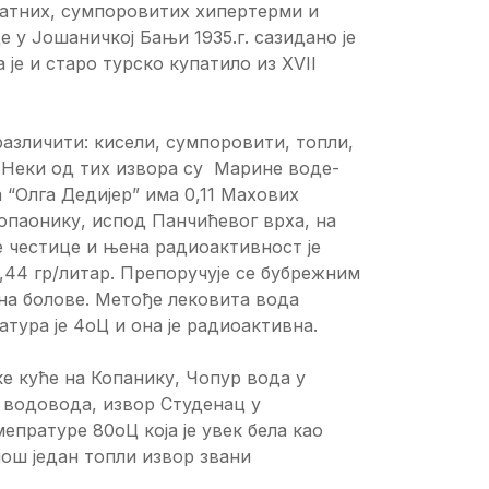
натних, сумпоровитих хипертерми и
 у Јошаничкој Бањи 1935.г. сазидано је
 је и старо турско купатило из XVII
различити: кисели, сумпоровити, топли,
. Неки од тих извора су Марине воде-
 “Олга Дедијер” има 0,11 Махових
опаонику, испод Панчићевог врха, на
 честице и њена радиоактивност је
0,44 гр/литар. Препоручује се бубрежним
 на болове. Метође лековита вода
тура је 4oЦ и онa је радиоактивна.
е куће на Копанику, Чопур вода у
 водовода, извор Студенац у
епратуре 80oЦ која је увек бела као
још један топли извор звани