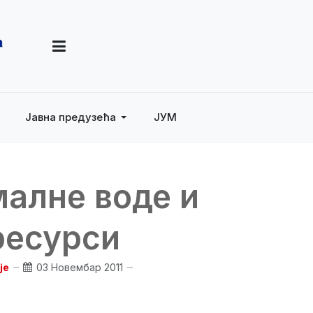
Јавна предузећа
ЈУМ
алне воде и
ресурси
је
03 Новембар 2011