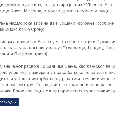
и турског купатила, које датира још из XVII века. У 
дице Кнеза Милоша, и многи други знаменити људи.
на надморска висина даје Јошаничкој бањи особине к
ланинске бање Србије.
тиоци Јошаничке Бање су често посетиоци и Туристич
се налазе у њеном окружењу (Студеница, Градац, Пав
ани и Петрова црква).
 значајног развоја Јошаничке Бање, као бањског лечи
још увек није развијена у право бањско лечилиште ви
итети у Јошаничкој Бањи су релативно мали и износе
твеном сектору. Последњи петогодишњи план развоја
ичке Бање као једне од приоритетних туристичких д
ходни чланак: Бањски туризам
ретходни