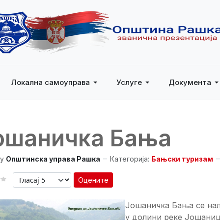
Локална самоуправа
Услуге
Документа
ошаничка Бања
y
Општинска управа Рашка
Категорија:
Бањски туризам
Оцените
Јошаничка Бања се нал
у долини реке Јошаниц