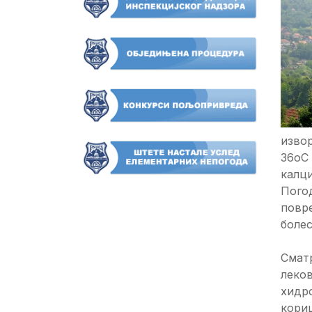
извор
36оC 
калци
Пого
повр
болес
Сматр
леков
хидр
кориш