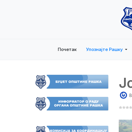
Почетак
Упознајте Рашку
Ј
B