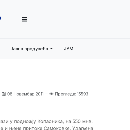
Јавна предузећа
ЈУМ
08 Новембар 2011
Прегледа: 15593
ази у подножју Копаоника, на 550 мнв,
е и њене притоке Самоковке. Удаљена