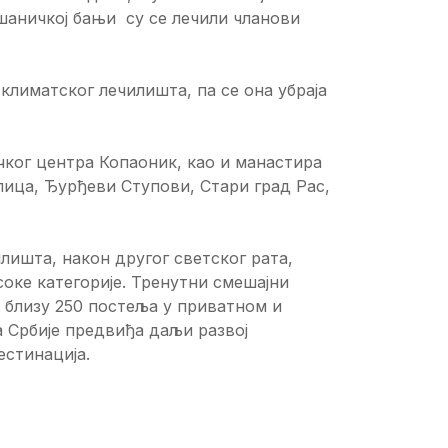
Јошаничкој бањи су се лечили чланови
лиматског лечилишта, па се она убраја
ког центра Копаоник, као и манастира
лица, Ђурђеви Ступови, Стари град Рас,
лишта, након другог светског рата,
соке категорије. Тренутни смешајни
 близу 250 постеља у приватном и
 Србије предвиђа даљи развој
естинација.