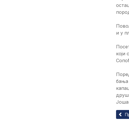
остац
поро
Повољ
и у п
Посе
који 
Сопоћ
Поред
бања 
капац
друш
Јошан
Прет
П