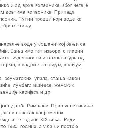
лико и од врха Копаоника, због чега је
ним вратима Копаоника. Припада
аоник. Путни правци који воде ка
добром стању.
нералне воде у Јошаничкој бањи се
рбији. Бања има пет извора, а главни
личите издашности и температуре од
ерми, а садрже натријум, калијум,
, реуматских упала, стања након
ића, лумбаго ишијаса, женских
венције каријеса и др.
е, још у доба Римљана. Прва испитивања
 док се почетак савремених
амдесете године XIX века. Ради
о 1935. године, а у бањи постоје