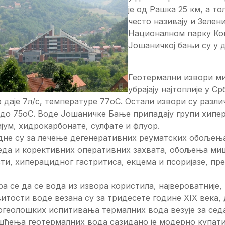
је од Рашка 25 км, а то
често називају и Зеле
Националном парку Коп
Јошаничкој бањи су у 
Геотермални извори ми
убрајају најтоплије у С
 даје 7л/с, температуре 77оC. Остали извори су раз
до 75оC. Воде Јошаничке Бање припадају групи хиперт
јум, хидрокарбонате, сулфате и флуор.
дне су за лечење дегенеративних реуматских обољења
еда и корективних оперативних захвата, обољења миш
ти, хиперацидног гастритиса, екцема и псоријазе, пре
а се да се вода из извора користила, највероватниј
итости воде везана су за тридесете године XIX века,
огеолошких испитивања термалних вода везује за сед
ћења геотермалних вода сазидано је модерно купатил