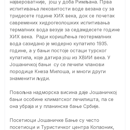
највероватније, још у доба Римљана. Прва
испитивања лековитости воде везана су за
тридесете године XИX века, док се почетак
савремених хидрогеолошких испитивања
термалних вода везује за седамдесете године
XИX века. Ради коришћења геотермалних
вода сазидано је модерно купатило 1935.
године, а у бањи постоје остаци турског
купатила, које датира још из XВИИ века. У
Јошаничкој бањи су се лечили чланови
породице Кнеза Милоша, и многи други
знаменити људи.
Повољна надморска висина даје Јошаничкој
бањи особине климатског лечилишта, па се
она убраја и у планинске бање Србије.
Посетиоци Јошаничке Бање су често
посетиоци и Туристичког центра Копаоник,