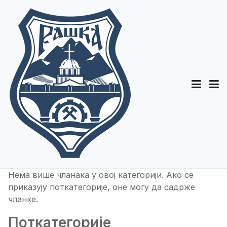
Нема више чланака у овој категорији. Ако се
приказују поткатегорије, оне могу да садрже
чланке.
Поткатегорије