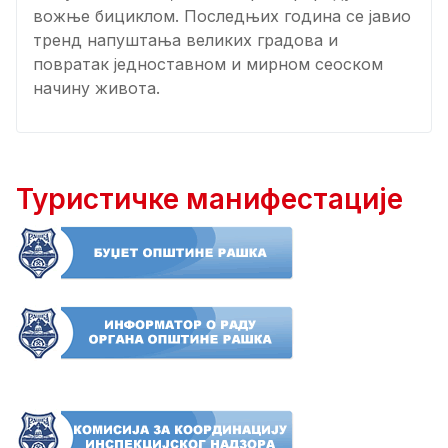
вожње бициклом. Последњих година се јавио
тренд напуштања великих градова и
повратак једноставном и мирном сеоском
начину живота.
Туристичке манифестације