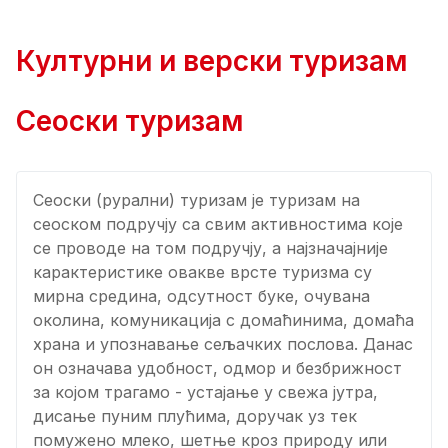
Културни и верски туризам
Сеоски туризам
Сеоски (рурални) туризам је туризам на
сеоском подручју са свим активностима које
се проводе на том подручју, а најзначајније
карактеристике овакве врсте туризма су
мирна средина, одсутност буке, очувана
околина, комуникација с домаћинима, домаћа
храна и упознавање сељачких послова. Данас
он означава удобност, одмор и безбрижност
за којом трагамо - устајање у свежа јутра,
дисање пуним плућима, доручак уз тек
помужено млеко, шетње кроз природу или