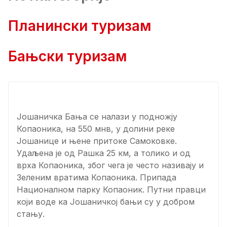
Планински туризам
Бањски туризам
Јошаничка Бања се налази у подножју
Копаоника, на 550 мнв, у долини реке
Јошанице и њене притоке Самоковке.
Удаљена је од Рашка 25 км, а толико и од
врха Копаоника, због чега је често називају и
Зеленим вратима Копаоника. Припада
Националном парку Копаоник. Путни правци
који воде ка Јошаничкој бањи су у добром
стању.