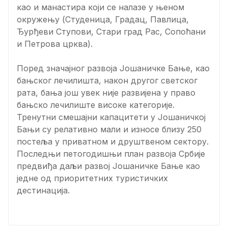
као и манастира који се налазе у њеном
окружењу (Студеница, Градац, Павлица,
Ђурђеви Ступови, Стари град Рас, Сопоћани
и Петрова црква).
Поред значајног развоја Јошаничке Бање, као
бањског лечилишта, након другог светског
рата, бања још увек није развијена у право
бањско лечилиште високе категорије.
Тренутни смешајни капацитети у Јошаничкој
Бањи су релативно мали и износе близу 250
постеља у приватном и друштвеном сектору.
Последњи петогодишњи план развоја Србије
предвиђа даљи развој Јошаничке Бање као
једне од приоритетних туристичких
дестинација.