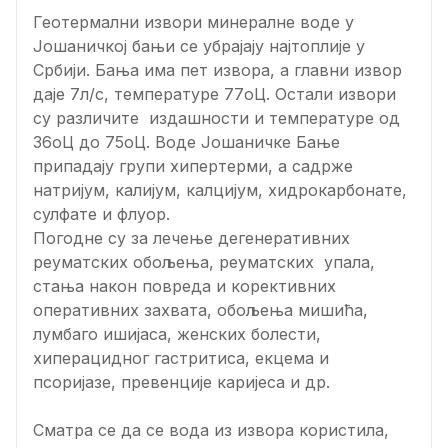
Геотермални извори минералне воде у
Јошаничкој бањи се убрајају најтоплије у
Србији. Бања има пет извора, а главни извор
даје 7л/с, температуре 77оЦ. Остали извори
су различите издашности и температуре од
36оЦ до 75оЦ. Воде Јошаничке Бање
припадају групи хипертерми, а садрже
натријум, калијум, калцијум, хидрокарбонате,
сулфате и флуор.
Погодне су за лечење дегенеративних
реуматских обољења, реуматских упала,
стања након повреда и корективних
оперативних захвата, обољења мишића,
лумбаго ишијаса, женских болести,
хиперацидног гастритиса, екцема и
псоријазе, превенције каријеса и др.
Сматра се да се вода из извора користила,