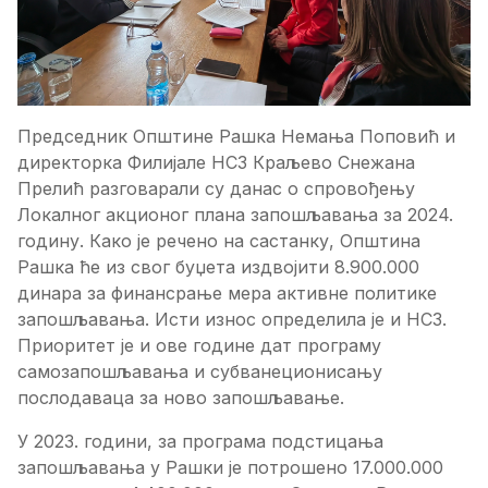
Председник Општине Рашка Немања Поповић и
директорка Филијале НСЗ Краљево Снежана
Прелић разговарали су данас о спровођењу
Локалног акционог плана запошљавања за 2024.
годину. Како је речено на састанку, Општина
Рашка ће из свог буџета издвојити 8.900.000
динара за финансрање мера активне политике
запошљавања. Исти износ определила је и НСЗ.
Приоритет је и ове године дат програму
самозапошљавања и субванеционисању
послодаваца за ново запошљавање.
У 2023. години, за програма подстицања
запошљавања у Рашки је потрошено 17.000.000