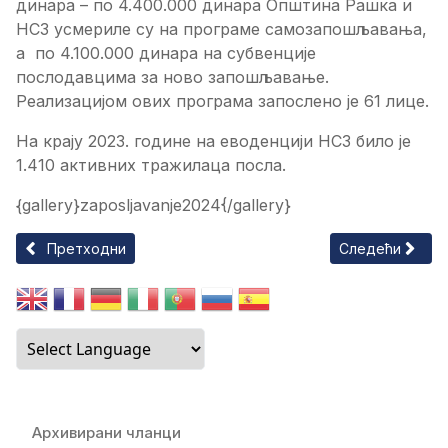
динара – по 4.400.000 динара Општина Рашка и
НСЗ усмериле су на програме самозапошљавања,
а по 4.100.000 динара на субвенције
послодавцима за ново запошљавање.
Реализацијом ових програма запослено је 61 лице.
На крају 2023. године на еводенцији НСЗ било је
1.410 активних тражилаца посла.
{gallery}zaposljavanje2024{/gallery}
Претходни чланак: УКЛОЊЕНИ НЕЛЕГАЛНО ПОСТАВЉЕНИ 
Следећи члан
Претходни
Следећи
Архивирани чланци