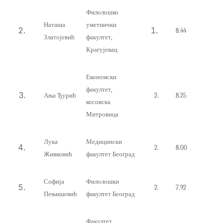
Филолошко
Наташа
уметнички
8.44
Златојевић
факултет,
Крагујевац
Економски
факултет,
Ања Ђурић
2.
8.25
косовска
Митровица
Лука
Медицински
2.
8.00
Живковић
факултет Београд
Софија
Филолошки
2.
7.92
Пењишевић
факултет Београд
Факултет