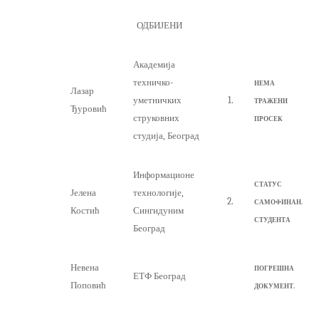
ОДБИЈЕНИ
Академија
техничко-
НЕМА
Лазар
уметничких
1.
ТРАЖЕНИ
Ђуровић
струковних
ПРОСЕК
студија, Београд
Информационе
СТАТУС
Јелена
технологије,
2.
САМОФИНАН
.
Костић
Сингидуним
СТУДЕНТА
Београд
Невена
ПОГРЕШНА
ЕТФ Београд
Поповић
ДОКУМЕНТ.