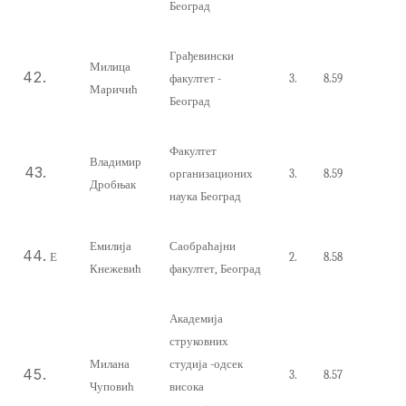
Београд
Грађевински
Милица
факултет -
3.
8.59
Маричић
Београд
Ф
акултет
Владимир
организационих
3.
8.59
Дробњак
наука
Београд
Емилија
Саобраћајни
Е
2.
8.58
Кнежевић
факултет, Београд
Академија
струковних
Милана
студија -одсек
3.
8.57
Чуповић
висока