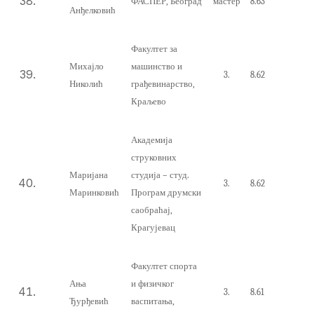
ФАСПЕР, Београд
мастер
8.63
Анђелковић
Факултет за
Михајло
машинство и
3.
8.62
Николић
грађевинарство
,
Краљево
Академија
струковних
Маријана
студија – студ.
3.
8.62
Маринковић
Програм друмски
саобраћај,
Крагујевац
Факултет спорта
Ања
и физичког
3.
8.61
Ђурђевић
васпитања,