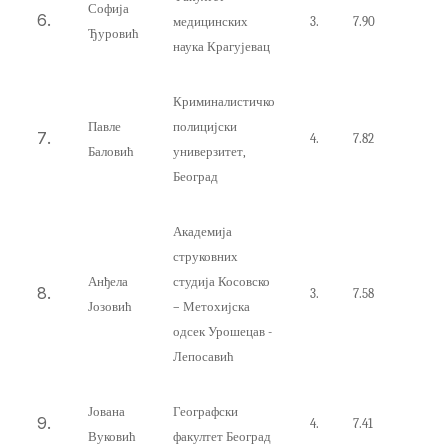
Софија
медицинских
3.
7
.
9
0
Ђуровић
наука Крагујевац
Криминалистичко
Павле
полицијски
4.
7.82
Баловић
универзитет,
Београд
Академија
струковних
Анђела
студија Косовско
3.
7.58
Јозовић
– Метохијска
одсек Урошецав -
Лепосавић
Јована
Географски
4.
7.41
Вуковић
факултет Београд