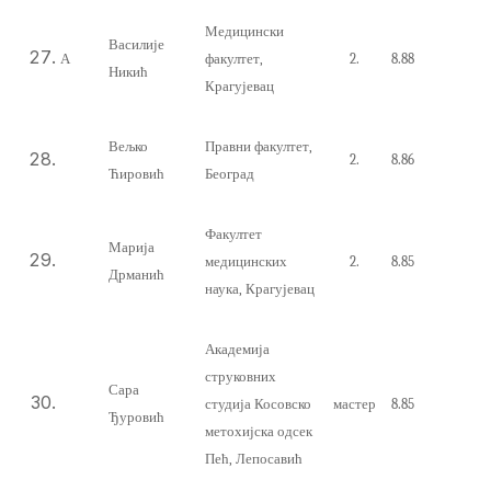
Медицински
Василије
А
факултет,
2.
8.88
Никић
Крагујевац
Вељко
Правни факултет,
2.
8.86
Ћировић
Београд
Факултет
Марија
медицинских
2.
8.85
Дрманић
наука, Крагујевац
Академија
струковних
Сара
студија Косовско
мастер
8.85
Ђуровић
метохијска одсек
Пећ, Лепосавић