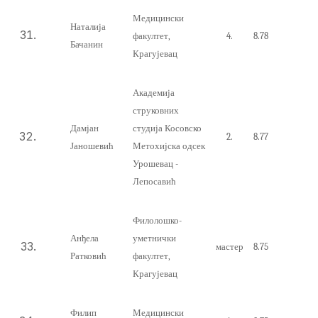
Медицински
Наталија
факултет,
4.
8.78
Бачанин
Крагујевац
Академија
струковних
Дамјан
студија Косовско
2.
8.77
Јаношевић
Метохијска одсек
Урошевац -
Лепосавић
Филолошко-
Анђела
уметнички
мастер
8.75
Ратковић
факултет,
Крагујевац
Филип
Медицински