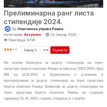
Прелиминарна ранг листа
стипендије 2024.
By
Општинска управа Рашка
Категорија:
Актуелно
24 Јануар 2024
Прегледа: 9736
Оцените
ОЦЕНА КОРИСНИКА:
3
/
5
На основу
Конкурс
а
за доделу стипендија на терет
средстава буџета општине Рашка за школску 202
3
/202
4, број
818 од 12.12.2023
.
и
Правилника о условима и
критеријумима за
доделу стипендија
на терет средстава
буџета општине Рашка,
Комисиј
a
за доделу стипендија на
терет средстава буџета општине Рашка
, на седници
одржаној
23
.
0
1
.
202
4
. године, утврдила је следећу: