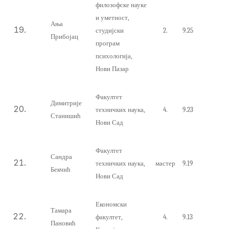
филозофске науке
и уметност,
Ања
студијски
2.
9.25
Прибојац
програм
психологија,
Нови Пазар
Факултет
Димитрије
техничких наука,
4.
9.23
Станишић
Нови Сад
Факултет
Сандра
техничких наука,
мастер
9.19
Бекчић
Нови Сад
Економски
Тамара
факултет,
4.
9.13
Пановић