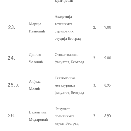
Крагијевац
Академија
Марија
техничких
2.
9
.
0
0
Ивановић
струковних
студија Београд
Данило
Стоматолошки
2.
9.00
Чоловић
факултет
,
Београд
Технолошко-
Анђела
А
металуршки
3.
8.96
Малић
факултет, Београд
Факултет
Валентина
политичких
2.
8.90
Медаровић
наука, Београд