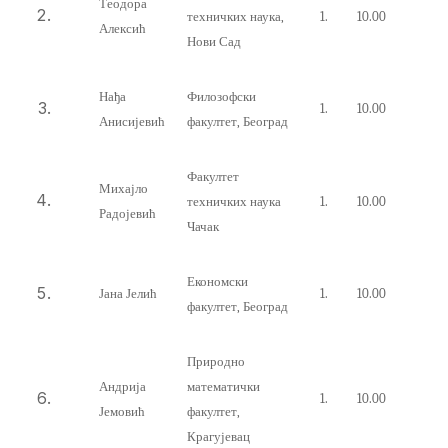
Теодора
техничких наука,
1.
10.00
Алексић
Нови Сад
Нађа
Филозофски
1.
10.00
Анисијевић
факултет, Београд
Факултет
Михајло
техничких наука
1.
10.00
Радојевић
Чачак
Економски
Јана Јелић
1.
10.00
факултет, Београд
Природно
Андрија
математички
1.
10.00
Јемовић
факултет,
Крагујевац