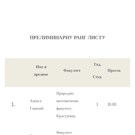
ПРЕЛИМИНАРНУ РАНГ ЛИСТУ
Год.
Име и
Факултет
Просек
презиме
Студ.
Природно
Алекса
математички
1.
10.00
Главчић
факултет,
Крагујевац
Факултет