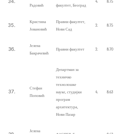
4.
8.75
Радовић
факултет, Београд
Кристина
Правни факултет,
2.
8.75
Јовановић
Нови Сад
Јелена
Правни факултет
2.
8.70
Бакрачевић
Департман за
техничко
технолошке
Стефан
науке, студијки
4.
8.63
Поповић
програм
архитектура,
Нови Пазар
Јелена