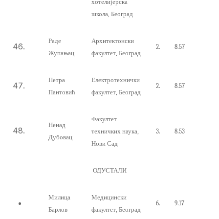
хотелијерска
школа, Београд
Раде
Архитектонски
2.
8.57
Жупањац
факултет, Београд
Петра
Електротехнички
2.
8.57
Пантовић
факултет
,
Београд
Факултет
Ненад
техничких наука,
3.
8.53
Дубовац
Нови Сад
ОДУСТАЛИ
Милица
Медицински
6.
9.17
Барлов
факултет, Београд