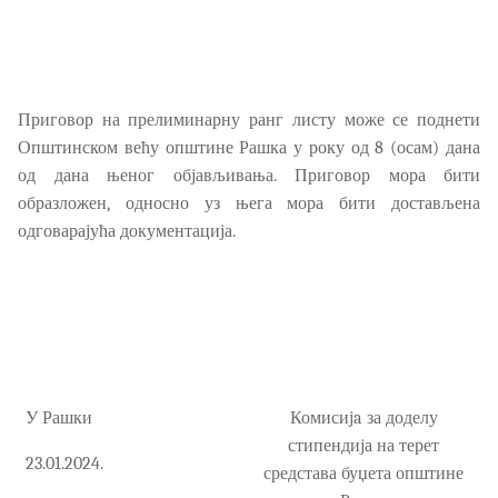
Приговор на прелиминарну ранг листу може се поднети
Општинском већу општине Рашка у року од 8 (осам) дана
од дана њеног објављивања. Приговор мора бити
образложен, односно уз њега мора бити достављена
одговарајућа документација.
У Рашки
Комисиј
a
за доделу
стипендија на терет
23
.0
1
.2024.
средстава буџета општине