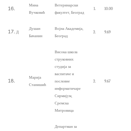
Мина
Ветеринарски
1.
10.00
Вучковић
факултет, Београд
Душан
Војна Академија,
Д
2.
9.69
Бачанин
Београд
Висока школа
струковних
студија за
васпитаче и
Марија
пословне
2.
9.6
7
Станишић
информатичаре
Сирмијум,
Сремска
Митровица
Департман за