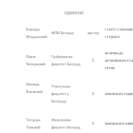
ОДБИЈЕНИ
Емилија
СТАТУС
САМОФИН
.
ФПН Београд
мастер
Младеновић
СТУДЕНТА
НЕ ПРИПАДА
Павле
Грађевински
2.
ДРУШТВЕНООСЕТЉ
Чеперковић
факултет Београд
ГРУПИ
Милица
Учитељски
Кнежевић
факултет у
4.
ОБНОВ
ЉЕНА
ГОДИ
Београду
Теодора
Филолошки
4.
ОБНОВ
ЉЕНА
ГОДИН
Томовић
факултет Београд