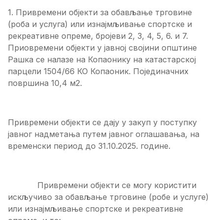
1. Привремени објекти за обављање трговине
(роба и услуга) или изнајмљивање спортске и
рекреативне опреме, бројеви 2, 3, 4, 5, 6. и 7.
Приовремени објекти у јавној својини општине
Рашка се налазе на Копаонику на катастарској
парцели 1504/66 КО Копаоник. Појединачних
површина 10,4 м2.
Привремени објекти се дају у закуп у поступку
јавног надметања путем јавног оглашавања, на
временски период до 31.10.2025. године.
Привремени објекти се могу користити
искључиво за обављање трговине (робе и услуге)
или изнајмљивање спортске и рекреативне