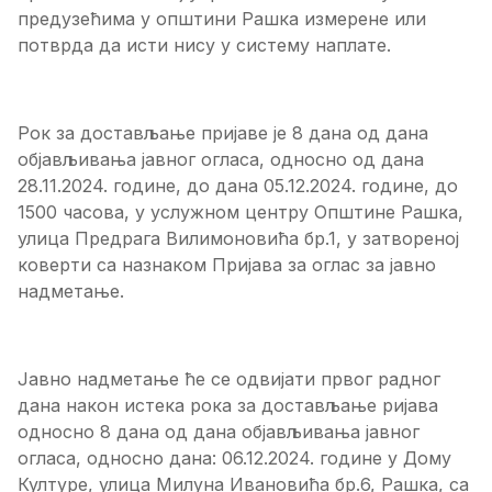
предузећима у општини Рашка измерене или
потврда да исти нису у систему наплате.
Рок за достављање пријаве је 8 дана од дана
објављивања јавног огласа, односно од дана
28.11.2024. године, до дана 05.12.2024. године, до
1500 часова, у услужном центру Општине Рашка,
улица Предрага Вилимоновића бр.1, у затвореној
коверти са назнаком Пријава за оглас за јавно
надметање.
Јавно надметање ће се одвијати првог радног
дана након истека рока за достављање ријава
односно 8 дана од дана објављивања јавног
огласа, односно дана: 06.12.2024. године у Дому
Културе, улица Милуна Ивановића бр.6, Рашка, са