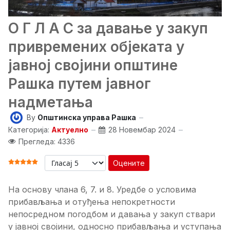
О Г Л А С за давање у закуп
привремених објеката у
јавној својини општине
Рашка путем јавног
надметања
By
Општинска управа Рашка
Категорија:
Актуелно
28 Новембар 2024
Прегледа: 4336
Оцените
ОЦЕНА КОРИСНИКА:
5
/
5
На основу члана 6, 7. и 8. Уредбе о условима
прибављања и отуђења непокретности
непосредном погодбом и давања у закуп ствари
у јавној својини, односно прибављања и уступања