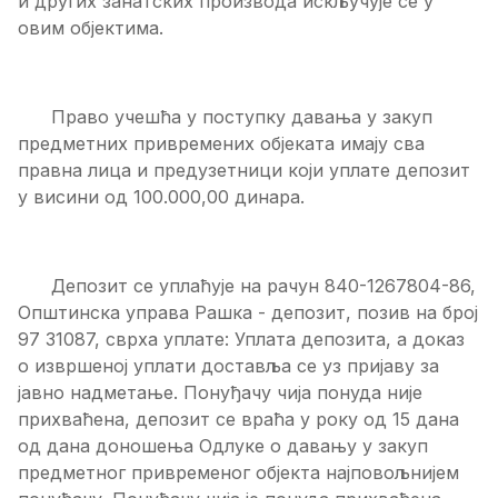
и других занатских производа искључује се у
овим објектима.
Право учешћа у поступку давања у закуп
предметних привремених објеката имају сва
правна лица и предузетници који уплате депозит
у висини од 100.000,00 динара.
Депозит се уплаћује на рачун 840-1267804-86,
Општинска управа Рашка - депозит, позив на број
97 31087, сврха уплате: Уплата депозита, а доказ
о извршеној уплати доставља се уз пријаву за
јавно надметање. Понуђачу чија понуда није
прихваћена, депозит се враћа у року од 15 дана
од дана доношења Одлуке о давању у закуп
предметног привременог објекта најповољнијем