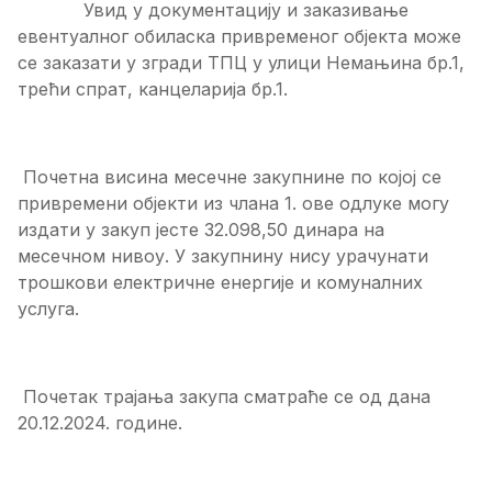
Увид у документацију и заказивање
евентуалног обиласка привременог објекта може
се заказати у згради ТПЦ у улици Немањина бр.1,
трећи спрат, канцеларија бр.1.
Почетна висина месечне закупнине по којој се
привремени објекти из члана 1. ове одлуке могу
издати у закуп јесте 32.098,50 динара на
месечном нивоу. У закупнину нису урачунати
трошкови електричне енергије и комуналних
услуга.
Почетак трајања закупа сматраће се од дана
20.12.2024. године.