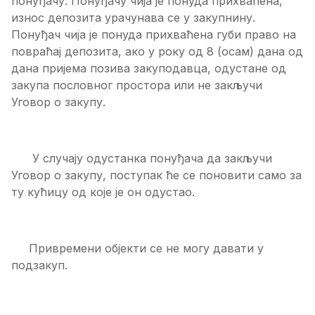
понуђачу. Понуђачу чија је понуда прихваћена,
износ депозита урачунава се у закупнину.
Понуђач чија је понуда прихваћена губи право на
повраћај депозита, ако у року од 8 (осам) дана од
дана пријема позива закуподавца, одустане од
закупа пословног простора или не закључи
Уговор о закупу.
У случају одустанка понуђача да закључи
Уговор о закупу, поступак ће се поновити само за
ту кућицу од које је он одустао.
Привремени објекти се не могу давати у
подзакуп.