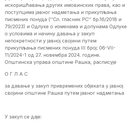
искоришћавања других имовинских права, као и
поступцима јавног надметања и прикупљања
писмених понуда (''Сл. гласник РС'' бр.16/2018 и
79/2023) и Одлуке о изменама и допунама Одлуке
о условима и начину давања у закуп
непокретности у јавној својини путем
прикупљања писмених понуда III број: 06-VII-
11/2024-1 од 27. новембра 2024. године.
Општинска управа општине Рашка, расписује
О Г Л А С
за давање у закуп привремених објеката у јавној
својини општине Рашка путем јавног надметања
У закуп се даје: