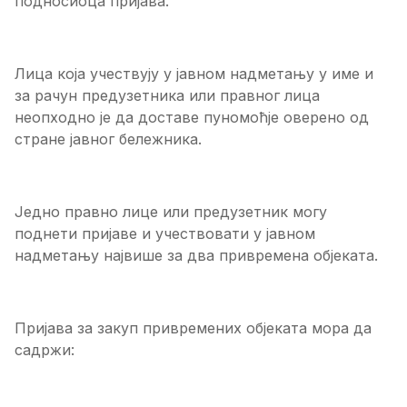
подносиоца пријава.
Лица која учествују у јавном надметању у име и
за рачун предузетника или правног лица
неопходно је да доставе пуномоћје оверено од
стране јавног бележника.
Једно правно лице или предузетник могу
поднети пријаве и учествовати у јавном
надметању највише за два привремена објеката.
Пријава за закуп привремених објеката мора да
садржи: