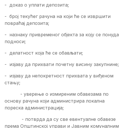
- доказ о уплати депозита;
- број текућег рачуна на који ће се извршити
повраћај депозита;
- назнаку привременог објекта за коју се понуда
подноси;
- делатност која ће се обављати;
- изјаву да прихвати почетну висину закупнине;
- изјаву да непокретност прихвата у виђеном
стању;
- уверење о измиреним обавезама по
основу рачуна који администрира локална
пореска администрација;
- потврда да су све евентуалне обавезе
према Општинској управи и Јавним комуналним