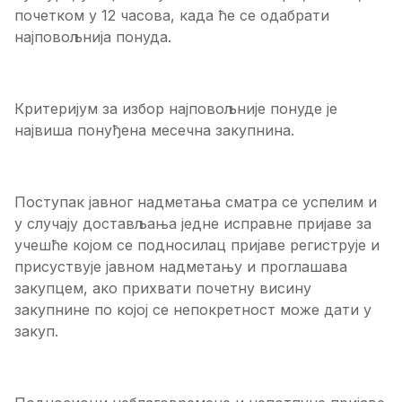
почетком у 12 часова, када ће се одабрати
најповољнија понуда.
Критеријум за избор најповољније понуде је
највиша понуђена месечна закупнина.
Поступак јавног надметања сматра се успелим и
у случају достављања једне исправне пријаве за
учешће којом се подносилац пријаве региструје и
присуствује јавном надметању и проглашава
закупцем, ако прихвати почетну висину
закупнине по којој се непокретност може дати у
закуп.