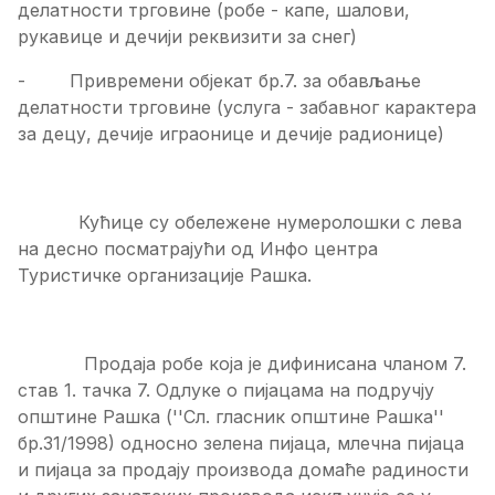
делатности трговине (робе - капе, шалови,
рукавице и дечији реквизити за снег)
- Привремени објекат бр.7. за обављање
делатности трговине (услуга - забавног карактера
за децу, дечије играонице и дечије радионице)
Кућице су обележене нумеролошки с лева
на десно посматрајући од Инфо центра
Туристичке организације Рашка.
Продаја робе која је дифинисана чланом 7.
став 1. тачка 7. Одлуке о пијацама на подручју
општине Рашка (''Сл. гласник општине Рашка''
бр.31/1998) односно зелена пијаца, млечна пијаца
и пијаца за продају производа домаће радиности