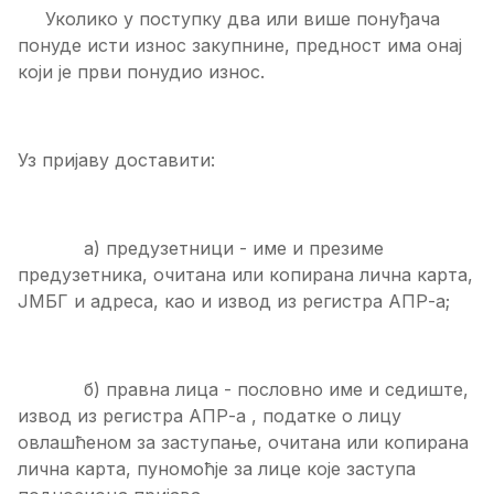
Уколико у поступку два или више понуђача
понуде исти износ закупнине, предност има онај
који је први понудио износ.
Уз пријаву доставити:
а) предузетници - име и презиме
предузетника, очитана или копирана лична карта,
ЈМБГ и адреса, као и извод из регистра АПР-а;
б) правна лица - пословно име и седиште,
извод из регистра АПР-а , податке о лицу
овлашћеном за заступање, очитана или копирана
лична карта, пуномоћје за лице које заступа