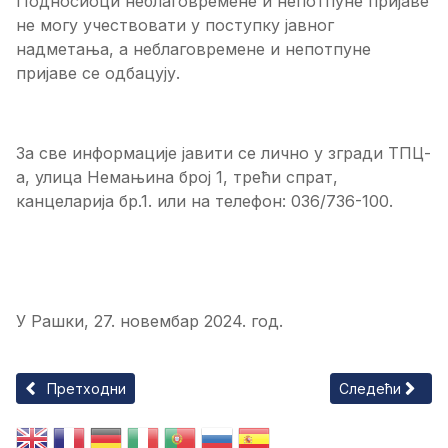
Подносиоци неблаговремене и непотпуне пријаве
не могу учествовати у поступку јавног
надметања, а неблаговремене и непотпуне
пријаве се одбацују.
За све информације јавити се лично у згради ТПЦ-
а, улица Немањина број 1, трећи спрат,
канцеларија бр.1. или на телефон: 036/736-100.
У Рашки, 27. новембар 2024. год.
Претходни чланак: ЗАКЉУЧАК КОМИСИЈЕ ЗА ДОДЕЛУ СРЕ
Следећи члан
Претходни
Следећи