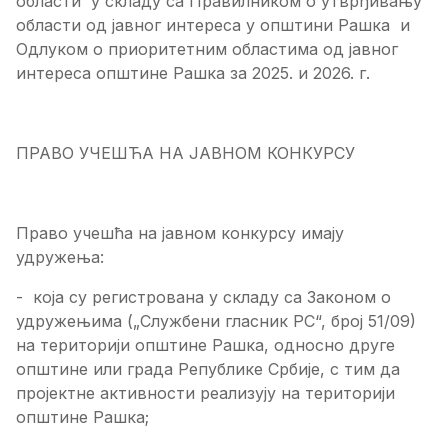
области у складу са Правилником о утврђивању
области од јавног интереса у општини Рашка и
Одлуком о приоритетним областима од јавног
интереса општине Рашка за 2025. и 2026. г.
ПРАВО УЧЕШЋА НА ЈАВНОМ КОНКУРСУ
Право учешћа на јавном конкурсу имају
удружења:
- која су регистрована у складу са Законом о
удружењима („Службени гласник РС“, број 51/09)
на територији општине Рашка, односно друге
општине или града Републике Србије, с тим да
пројектне активности реализују на територији
општине Рашка;