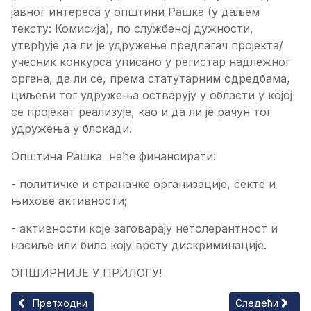
јавног интереса у општини Рашка (у даљем
тексту: Комисија), по службеној дужности,
утврђује да ли је удружење предлагач пројекта/
учесник конкурса уписано у регистар надлежног
органа, да ли се, према статутарним одредбама,
циљеви тог удружења остварују у области у којој
се пројекат реализује, као и да ли је рачун тог
удружења у блокади.
Општина Рашка неће финансирати:
- политичке и страначке организације, секте и
њихове активности;
- активности које заговарају нетолерантност и
насиље или било коју врсту дискриминације.
ОПШИРНИЈЕ У ПРИЛОГУ!
Претходни чланак: ЈАВНИ КОНКУРС ЗА ДОДЕЛУ СРЕДСТА
Следећи члан
Претходни
Следећи