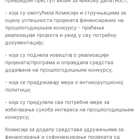
привредни преступ везан за њихову делатност;
- која су омогућила Комисији и стручњацима за
оцену успешности пројеката финансираних на
прошлогодишњем конкурсу - праћење
реализације пројекта и увид у сву потребну
документацију;
- која су поднела извештај о реализацији
пројеката/програма и оправдала средства
додељена на прошлогодишњем конкурсу;
- која се придржавају мера о антикорупционој
политици;
- која су предузела све потребне мере за
избегавање сукоба интереса на прошлогодишњем
конкурсу;
Комисија за доделу средстава удружењима за
финансирање и суфинансирање пројеката од