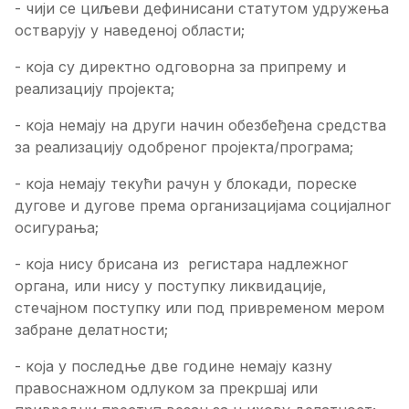
- чији се циљеви дефинисани статутом удружења
остварују у наведеној области;
- која су директно одговорна за припрему и
реализацију пројекта;
- која немају на други начин обезбеђена средства
за реализацију одобреног пројекта/програма;
- која немају текући рачун у блокади, пореске
дугове и дугове према организацијама социјалног
осигурања;
- која нису брисана из регистара надлежног
органа, или нису у поступку ликвидације,
стечајном поступку или под привременом мером
забране делатности;
- која у последње две године немају казну
правоснажном одлуком за прекршај или