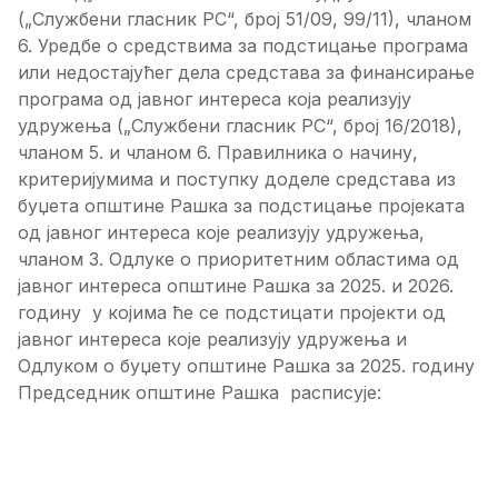
(„Службени гласник РС“, број 51/09, 99/11), чланом
6. Уредбе о средствима за подстицање програма
или недостајућег дела средстава за финансирање
програма од јавног интереса која реализују
удружења („Службени гласник РС“, број 16/2018),
чланом 5. и чланом 6. Правилника о начину,
критеријумима и поступку доделе средстава из
буџета општине Рашка за подстицање пројеката
од јавног интереса које реализују удружења,
чланом 3. Одлуке о приоритетним областима од
јавног интереса општине Рашка за 2025. и 2026.
годину у којима ће се подстицати пројекти од
јавног интереса које реализују удружења и
Одлуком о буџету општине Рашка за 2025. годину
Председник општине Рашка расписује: