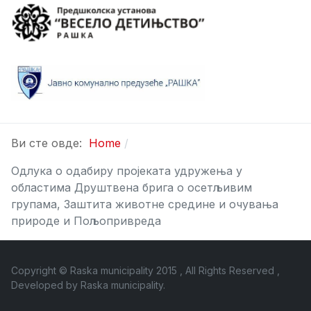
Ви сте овде:
Home
Одлука о одабиру пројеката удружења у
областима Друштвена брига о осетљивим
групама, Заштита животне средине и очувања
природе и Пољопривреда
Copyright © Raska municipality 2015 , All Rights Reserved ,
Developed by
Raska municipality
.