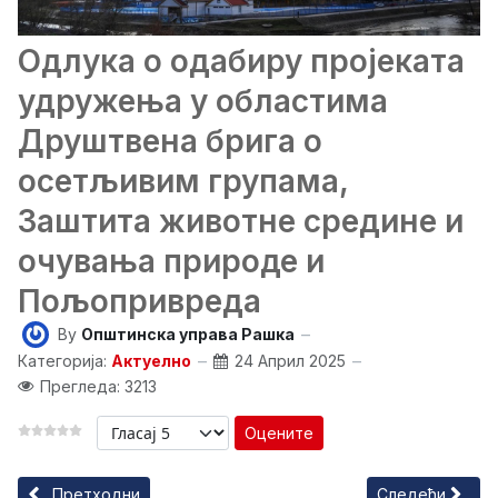
Одлука о одабиру пројеката
удружења у областима
Друштвена брига о
осетљивим групама,
Заштита животне средине и
очувања природе и
Пољопривреда
By
Општинска управа Рашка
Категорија:
Актуелно
24 Април 2025
Прегледа: 3213
Оцените
Претходни чланак: Знање вреди – инвестиција у младе
Следећи чланак
Претходни
Следећи