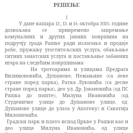
РЕШЕЊЕ
I
У дане вашара 12., 13. и 14. октобра 2025. године
дозвољава се привремено запремање
комуналних и других јавних површина на
подручју града Рашке ради излагања и продаје
робе, пружању угоститељских услуга, обављање
ситних занатских услуга и постављање забавних
игара на следећим површинама:
На тротоарима и улицама Предрага
Вилимоновића, Душанове, Немањине (са леве
стране поред парка), Ратка Луковића (са десне
стране поред парка), део ул. Др. Јовановића (од ПС
Рашка до поште), Милуна Ивановића (од
Студеничке улице до Душанове улице, од
Душанове улице до улаза у Апотеку) и Саватија
Милошевића.
Градски парк и плато испод Цркве у Рашки
као и
део улице Милуна Ивановића,
од улице