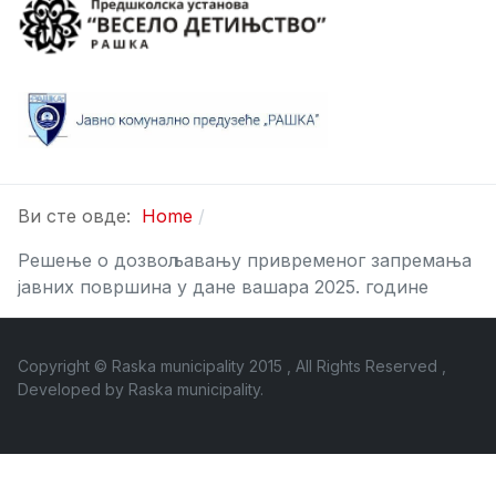
Ви сте овде:
Home
Решење о дозвољавању привременог запремања
јавних површина у дане вашара 2025. године
Copyright © Raska municipality 2015 , All Rights Reserved ,
Developed by
Raska municipality
.