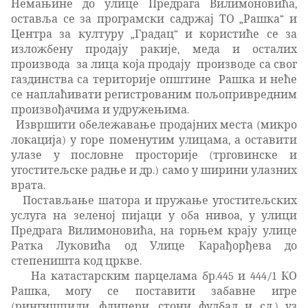
Немањине до улице Предрага Вилимоновића,
оставља се
за програмски садржај ТО „Рашка“ и
Центра за културу „Градац“ и
користиће се за
изложбену продају ракије,
меда и осталих
производа
за лица која продају
производе са свог
газдинства са територије општине
Рашка и неће
се наплаћивати регистрованим пољопривредним
произвођачима и удружењима.
Извршити обележавање продајних места (микро
локација) у горе поменутим улицама, а оставити
улазе у пословне просторије (трговинске и
угоститељске радње и др.) само у ширини улазних
врата.
Постављање шатора и пружање угоститељских
услуга на зеленој пијаци у оба нивоа,
у улици
Предрага Вилимоновића, на горњем крају улице
Ратка Луковића од Улице Карађорђева до
степеништа код цркве.
На катастарским парцелама бр.445 и 444/1 КО
Рашка, могу се поставити забавне игре
(рингишпили, флипери, стони фудбал и сл.) уз