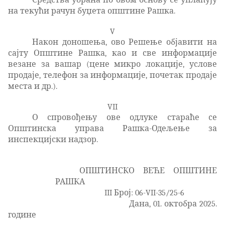
на текући рачун буџета општине Рашка.
V
Након доношења, ово Решење објавити на
сајту Општине Рашка, као и све информације
везане за вашар (цене микро локације, услове
продаје, телефон за информације, почетак продаје
места и др.).
VII
О спровођењу ове одлуке стараће се
Општинска управа Рашка-Одељење
за
инспекцијски надзор
.
ОПШТИНСКО ВЕЋЕ ОПШТИНЕ
РАШКА
III Број: 06-VII-35/25-6
Дана, 01. октобра 2025.
године