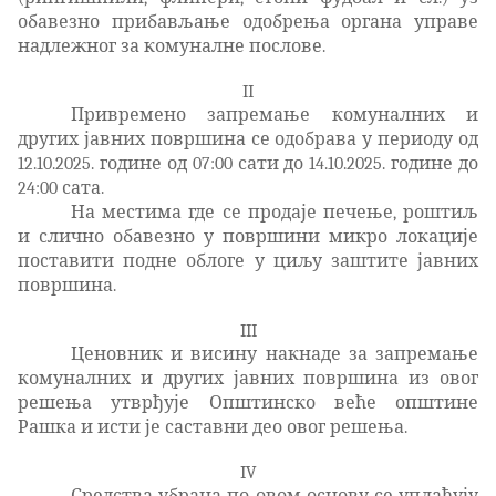
обавезно прибављање одобрења органа управе
надлежног за комуналне послове.
II
Привремено запремање комуналних и
других јавних површина се одобрава у периоду од
12.10.2025. године од 07:00 сати до 14.10.2025. године до
24:00 сата.
На местима где се продаје печење, роштиљ
и слично обавезно у површини микро локације
поставити подне облоге у циљу заштите јавних
површина.
III
Ценовник и висину накнаде за запремање
комуналних и других јавних површина из овог
решења утврђује Општинско веће општине
Рашка и исти је саставни део овог решења.
IV
Средства убрана по овом основу се уплаћују