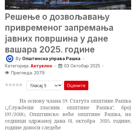
Решење о дозвољавању
привременог запремања
јавних површина у дане
вашара 2025. године
By
Општинска управа Рашка
Категорија:
Актуелно
03 Октобар 2025
Прегледа: 2079
Оцените
На основу члана 59. Статута општине Рашка
(„Службени гласник општине Рашка“, број
197/2018), Општинско веће општине Рашка, на
седници одржаној дана 01. октобра
2025. године,
године доноси следеће