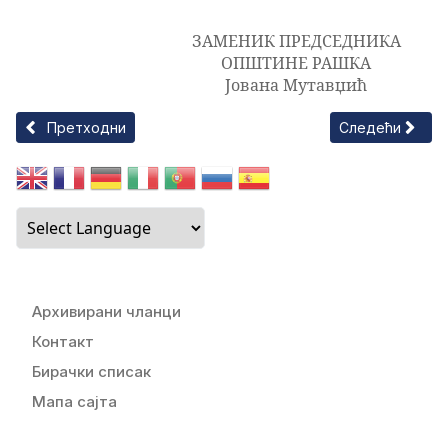
ЗАМЕНИК ПРЕДСЕДНИКА
ОПШТИНЕ РАШКА
Јована Мутавџић
Претходни чланак: РЕШЕЊЕ O ОДРЕЂИВАЊУ ВИСИНЕ НАК
Следећи члана
Претходни
Следећи
Архивирани чланци
Контакт
Бирачки списак
Мапа сајта