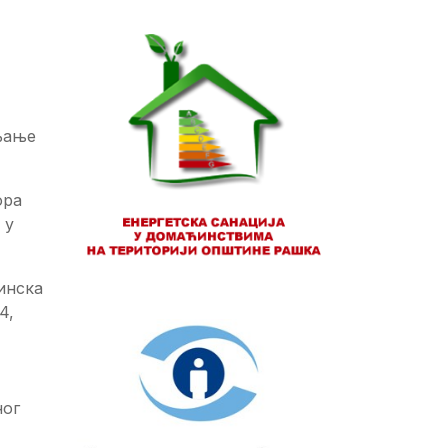
љање
ора
 у
инска
4,
ног