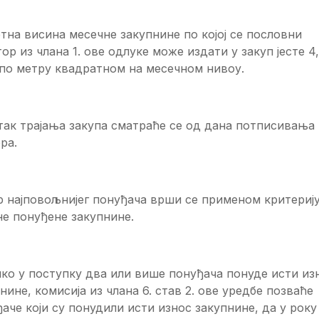
на висина месечне закупнине по којој се пословни
ор из члана 1. ове одлуке може издати у закуп јесте 4
 по метру квадратном на месечном нивоу.
так трајања закупа сматраће се од дана потписивања
ра.
р најповољнијег понуђача врши се применом критериј
е понуђене закупнине.
ко у поступку два или више понуђача понуде исти из
нине, комисија из члана 6. став 2. ове уредбе позваће
аче који су понудили исти износ закупнине, да у року