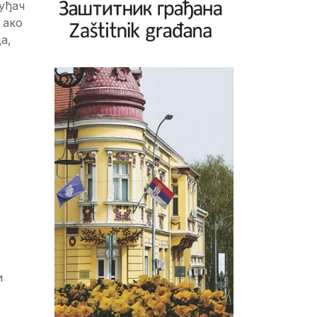
уђач
 ако
а,
и