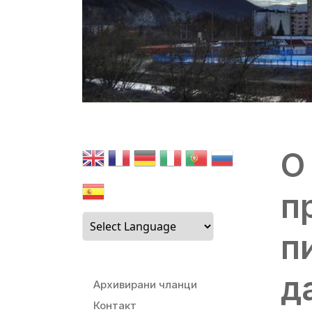
О
п
п
д
Архивирани чланци
Контакт