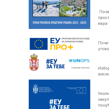
Почет
прост
евра
Поче
угово
Избо
висин
Уколи
закуп
понуђ