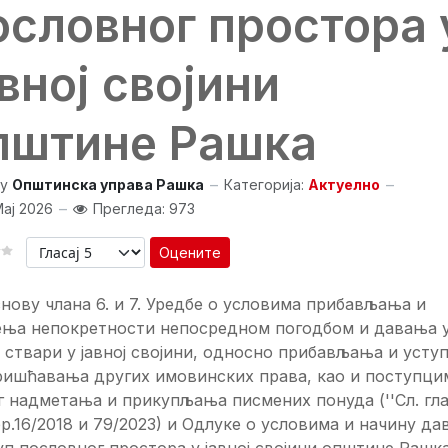
ословног простора 
авној својини
пштине Рашка
y
Општинска управа Рашка
Категорија:
Актуелно
Мај 2026
Прегледа: 973
Оцените
нову члана 6. и 7. Уредбе о условима прибављања и
ења непокретности непосредном погодбом и давања 
 ствари у јавној својини, односно прибављања и усту
ришћавања других имовинских права, као и поступци
г надметања и прикупљања писмених понуда (''Сл. гл
бр.16/2018 и 79/2023) и Одлуке о условима и начину д
уп пословног простора у јавној својини општине Рашка 