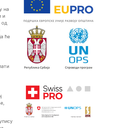
у на
и и
 од
и
а ће
лати
ј
е,
упису
за