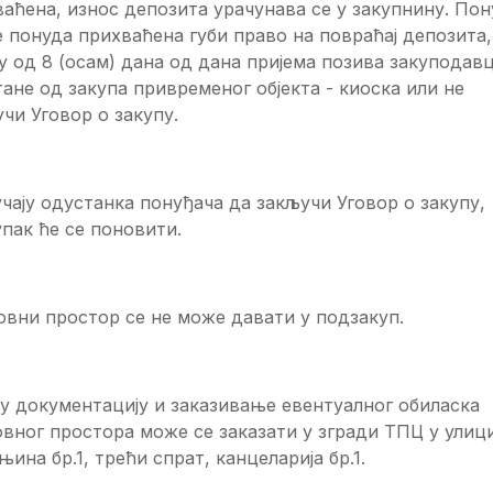
аћена, износ депозита урачунава се у закупнину. Пон
је понуда прихваћена губи право на повраћај депозита,
у од 8 (осам) дана од дана пријема позива закуподавц
ане од закупа привременог објекта - киоска или не
чи Уговор о закупу.
чају одустанка понуђача да закључи Уговор о закупу,
пак ће се поновити.
вни простор се не може давати у подзакуп.
у документацију и заказивање евентуалног обиласка
вног простора може се заказати у згради ТПЦ у улиц
ина бр.1, трећи спрат, канцеларија бр.1.