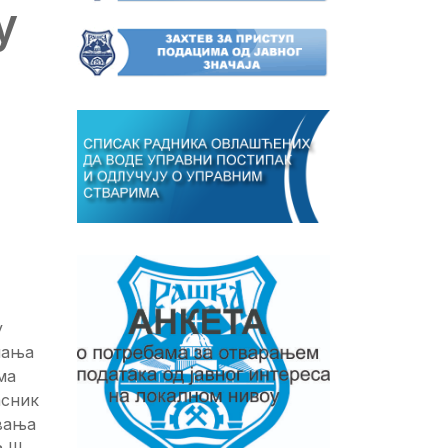
у
у
пања
ма
асник
авања
III