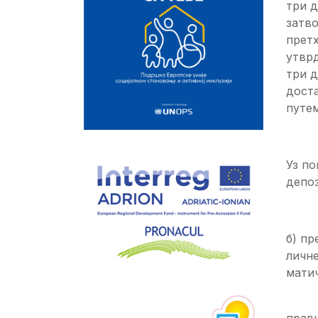
три д
затво
претх
утврд
три д
доста
путем
Уз по
депоз
б) пр
личне
матич
в) п
правн