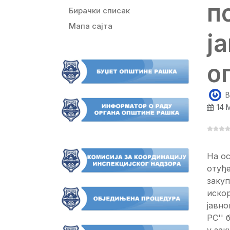
п
Бирачки списак
Мапа сајта
ј
о
B
14 
На ос
отуђ
закуп
иско
јавно
РС'' 
у зак