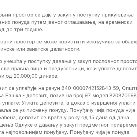
вни простор се даје у закуп у поступку прикупљања
ених понуда путем јавног оглашавања, на временски
од до три године.
овни простор се може користити искључиво за обав
инске или занатске делатности.
о учешћа у поступку давања у закуп пословног прост
 сва правна лица и предузетници, који уплате депозит
и од 20.000,00 динара.
ит се уплаћује на рачун 840-0000742152843-59, Општ
а Рашка - депозит, позив на број 97 модел 820870698
 уплате: Уплата депозита, а доказ о извршеној уплати
вља се уз писмену понуду. Понуђачу чија понуда није
аћена, депозит се враћа у року од 15 дана од дана
шења Одлуке о давању у закуп предметног привреме
та најповољнијем понуђачу. Понуђачу чија је понуда