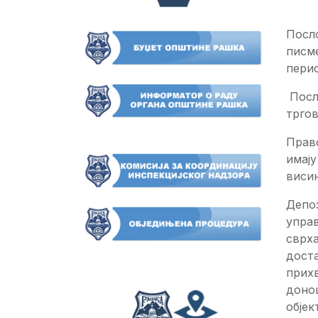
Посло
писм
пери
Посл
тргов
Прав
имају
висин
Депоз
управ
сврха
доста
прихв
доно
објек