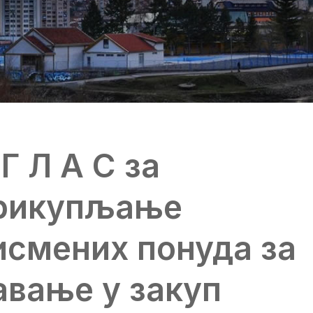
 Г Л А С за
рикупљање
исмених понуда за
авање у закуп