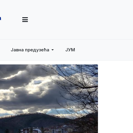
Јавна предузећа
ЈУМ