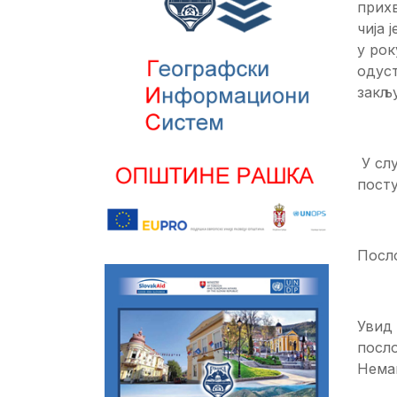
прихв
чија 
у рок
одуст
закљу
У слу
посту
Посло
Увид 
посло
Немањ