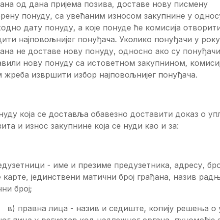
ана од дана пријема позива, доставе нову писмену
рену понуду, са увећаним износом закупнине у однос
одно дату понуду, а које понуде ће комисија отворит
ити најповољнијег понуђача. Уколико понуђачи у року
ана не доставе нову понуду, односно ако су понуђач
вили нову понуду са истоветном закупнином, комисиј
 жреба извршити избор најповољнијег понуђача.
нуду која се доставља обавезно доставити доказ о уп
ита и износ закупнине која се нуди као и за:
едузетници - име и презиме предузетника, адресу, бро
 карте, јединствени матични број грађана, назив радњ
ни број;
равна лица - назив и седиште, копију решења о 
ог лица у регистар код надлежног органа, пуномоћје 