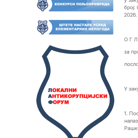
број:
2026.
О Г Л
за п
посло
У зак
1. По
налаз
Рашки