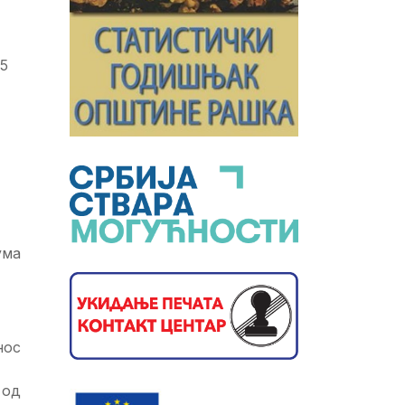
,5
ума
нос
 од