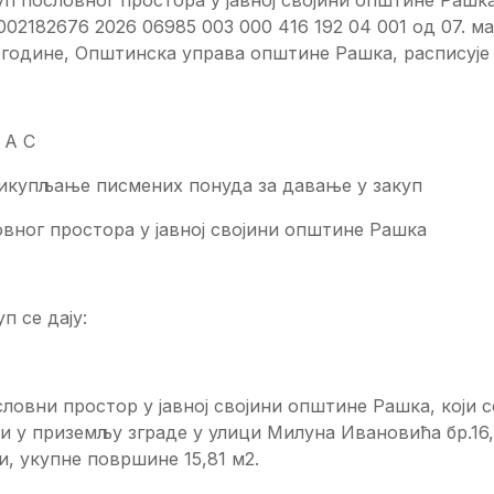
 002182676 2026 06985 003 000 416 192 04 001 од 07. ма
 године, Општинска управа општине Рашка, расписуј
 А С
рикупљање писмених понуда за давање у закуп
вног простора у јавној својини општине Рашка
уп се дају:
словни простор у јавној својини општине Рашка, који с
и у приземљу зграде у улици Милуна Ивановића бр.16,
, укупне површине 15,81 м2.