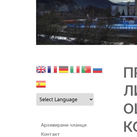
П
Л
О
К
Архивирани чланци
Контакт