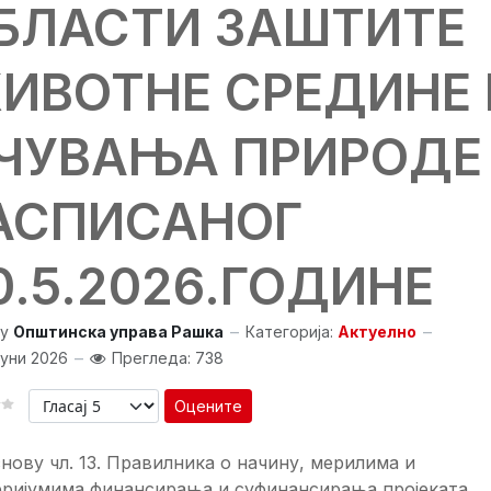
БЛАСТИ ЗАШТИТЕ
ИВОТНЕ СРЕДИНЕ 
ЧУВАЊА ПРИРОДЕ
АСПИСАНОГ
0.5.2026.ГОДИНЕ
y
Општинска управа Рашка
Категорија:
Актуелно
Јуни 2026
Прегледа: 738
Оцените
нову чл. 13. Правилника о начину, мерилима и
еријумима финансирања и суфинансирања пројеката