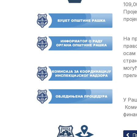
109,0
Прој
проје
На пр
прав
осам
стран
могућ
прели
У Раш
Коми
фина
Прет
П