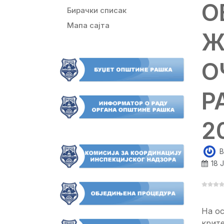
О
Бирачки списак
Мапа сајта
Ж
О
Р
2
B
18 
На ос
крит