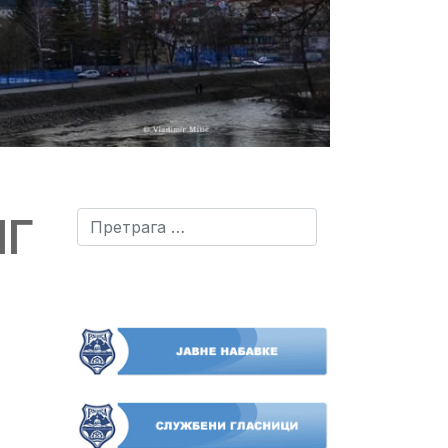
НГ
Претрага