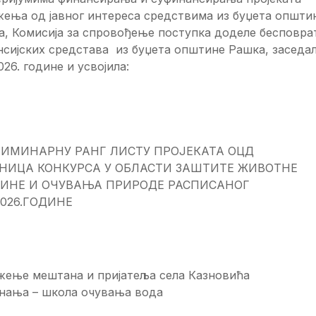
жења од јавног интереса средствима из буџета општи
а, Комисија за спровођење поступка доделе бесповра
сијских средстава из буџета општине Рашка, заседал
2026. године и усвојила:
ИМИНАРНУ РАНГ ЛИСТУ ПРОЈЕКАТА ОЦД
НИЦА КОНКУРСА У ОБЛАСТИ ЗАШТИТЕ ЖИВОТНЕ
ИНЕ И ОЧУВАЊА ПРИРОДЕ РАСПИСАНОГ
.2026.ГОДИНЕ
жење мештана и пријатеља села Казновића
знања – школа очувања вода