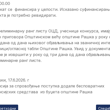
00.00
екат се финансира у целости. Исказано суфинансирањ
кта је потребно ревидирати.
елиминарну ранг листу ОЦД, учеснице конкурса, имај
о приговора Општинском већу општине Рашка у року 
 дана од дана њиховог објављивања на званичној инт
ици/огласној табли Општине Рашка. Увид у документа
е је извршити у року од три дана од дана објављива
минарне ранг листе.
ки, 17.6.2026. г
сија за спровођење поступка доделе бесповратних
нсијских средстава из буџета општине Рашка
ходни чланак: ЈАВНИ ПОЗИВ НЕЗАПОСЛЕНИМА ЗА ДОДЕЛУ С
Следе
ретходни
Следе