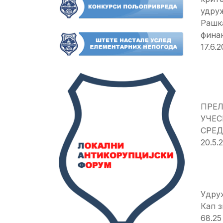
удру
Рашк
финан
17.6.
ПРЕЛ
УЧЕС
СРЕД
20.5
Удру
Кап 
68.25