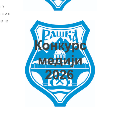
не
тних
а је