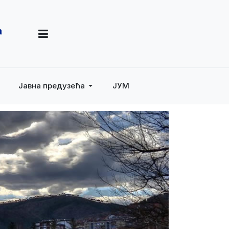
Јавна предузећа
ЈУМ