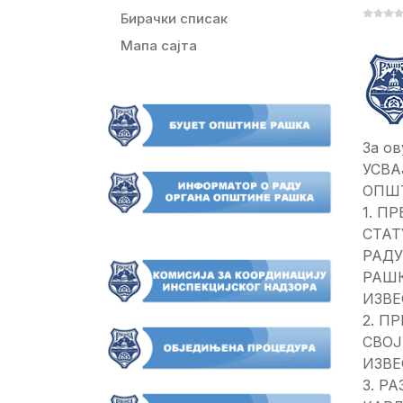
Бирачки списак
Мапа сајта
За ов
УСВА
ОПШ
1. П
СТАТ
РА­Д
РАШК
ИЗВЕ
2. П
СВОЈ
ИЗВЕ
3. Р