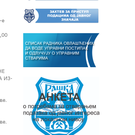
-е
,00
НЕ
 ИЗ­
ве.
ве.