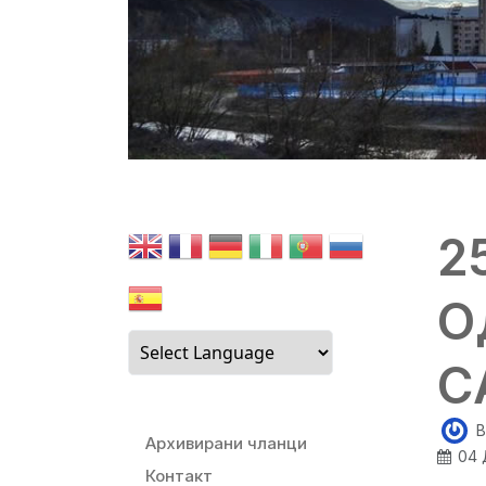
2
О
С
B
Архивирани чланци
04 
Контакт