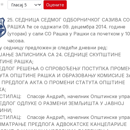
Оцените
25. СЕДНИЦА СЕДМОГ ОДБОРНИЧКОГ САЗИВА СО
РАШКА ће се одржати 09. децембра 2014. године
(уторак) у сали СО Рашка у Рашки са почетком у 10
часова.
у седницу предложен је следећи дневни ред:
ЈАЊЕ ЗАПИСНИКА СА 24. СЕДНИЦЕ СКУПШТИНЕ
ТИНЕ РАШКА;
РЕДЛОГ РЕШЕЊА О СПРОВОЂЕЊУ ПОСТУПКА ПРОМЕ
УТА ОПШТИНЕ РАШКА И ОБРАЗОВАЊУ КОМИСИЈЕ ЗА
У ПРЕДЛОГА АК­ТА О ПРО­МЕ­НИ СТА­ТУ­ТА ОПШТИНЕ
А;
СТИЛАЦ: Спасоје Андрић, начелник Општинске упра
РЕДЛОГ ОДЛУКЕ О РАЗМЕНИ ЗЕМЉИШТА У ЈАВНОЈ
ИНИ;
СТИЛАЦ: Спасоје Андрић, начелник Општинске упра
АЗМАТРАЊЕ ПРЕДЛОГА АДВОКАТСКЕ КАНЦЕЛАРИЈЕ