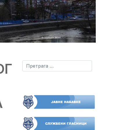
ОГ
Претрага
А