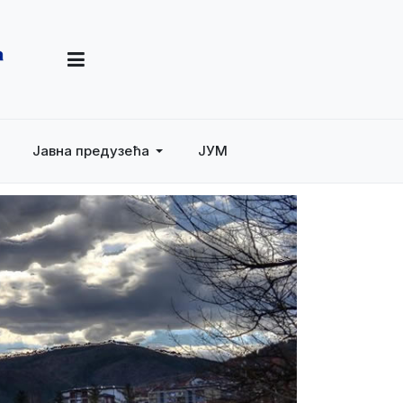
Јавна предузећа
ЈУМ