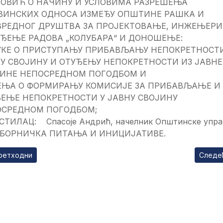
ОВИЋ О НАЧИНУ И УСЛОВИМА РАЗРЕШЕЊА
ВИНСКИХ ОДНОСА ИЗМЕЂУ ОПШТИНЕ РАШКА И
РЕДНОГ ДРУШТВА ЗА ПРОЈЕКТОВАЊЕ, ИНЖЕЊЕРИ
ЂЕЊЕ РАДОВА „КОЛУБАРА“ И ДОНОШЕЊЕ:
КЕ О ПРИСТУПАЊУ ПРИБАВЉАЊУ НЕПОКРЕТНОСТИ
У СВОЈИНУ И ОТУЂЕЊУ НЕПОКРЕТНОСТИ ИЗ ЈАВНЕ
ЈИНЕ НЕПОСРЕДНОМ ПОГОДБОМ И
ЕЊА О ФОРМИРАЊУ КОМИСИЈЕ ЗА ПРИБАВЉАЊЕ И
ЕЊЕ НЕПОКРЕТНОСТИ У ЈАВНУ СВОЈИНУ
ОСРЕДНОМ ПОГОДБОМ;
СТИЛАЦ: Спасоје Андрић, начелник Општинске упра
ДБОРНИЧКА ПИТАЊА И ИНИЦИЈАТИВЕ.
ходни чланак: Говор председника општине Рашка Игњата Ракит
Следећ
ретходни
Следе