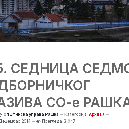
5. СЕДНИЦА СЕДМ
ДБОРНИЧКОГ
АЗИВА СО-е РАШК
y
Општинска управа Рашка
Категорија:
Архива
Децембар 2014
Прегледа: 31047