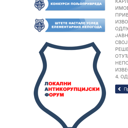
КАРЛ
ИМО
ПРИВ
ИЗВО
ОДЛУ
ЈАВН
СВО
РЕШ
ОТУЂ
НЕП
ИЗВЕ
4. О
Прет
П