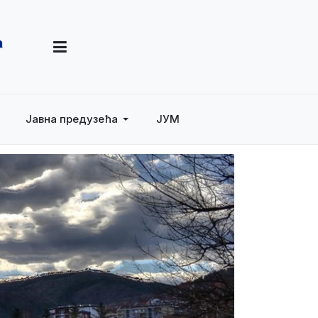
Јавна предузећа
ЈУМ