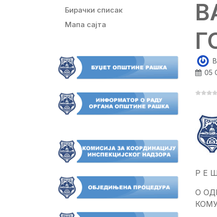
В
Бирачки списак
Мапа сајта
Г
B
05 
Р Е 
О ОД
КОМ