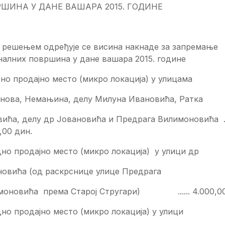
ШИНА У ДАНЕ ВАШАРА 2015. ГОДИНЕ
 решењем одређује се висина накнаде за запремање
налних површина у дане вашара 2015. године
дно продајно место (микро локација) у улицама
нова, Немањина, делу Милуна Ивановића, Ратка
вића, делу др Јовановића и Предрага Вилимоновића .
,00 дин.
дно продајно место (микро локација) у улици др
новића (од раскрснице улице Предрага
моновића према Старој Стругари) ...... 4.000,00
дно продајно место (микро локација) у улици