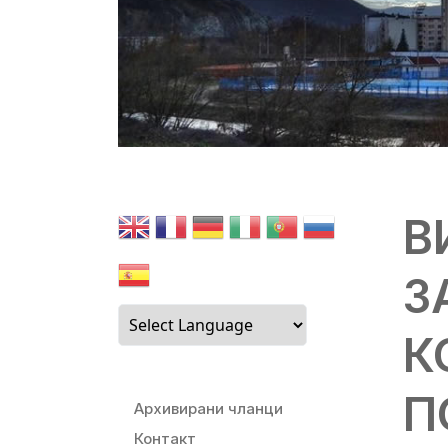
В
З
К
П
Архивирани чланци
Контакт