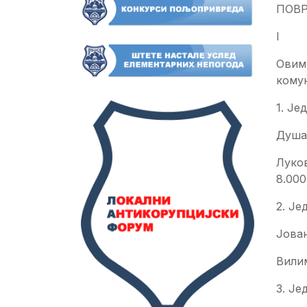
ПОВР
I
Овим
кому
1. Је
Душа
Луко
8.000
2. Је
Јова
Вили
3. Је