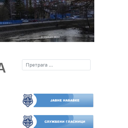
А
Претрага