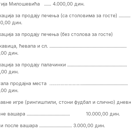
ија Милошевића ...... 4.000,00 дин.
кација за продају печења (са столовима за госте) ......
0,00 дин.
кација за продају печења (без столова за госте)
ца, ћевапа и сл. ..................................................................
,00 дин.
ција за продају палачинки ...................................................
,00 дин.
ала продајна места …………………….......................................
,00 дин.
бавне игре (рингишпили, стони фудбал и слично) днев
не вашара ..................................... 10.000,00 дин.
 после вашара ............................ 3.000,00 дин.