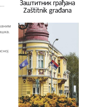
а……
ованим
ашка.
сној