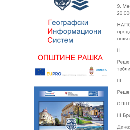
9. М
20.00
НАПО
прода
пољо
II
Решењ
табл
III
Реше
ОПШ
III Бр
Дана: