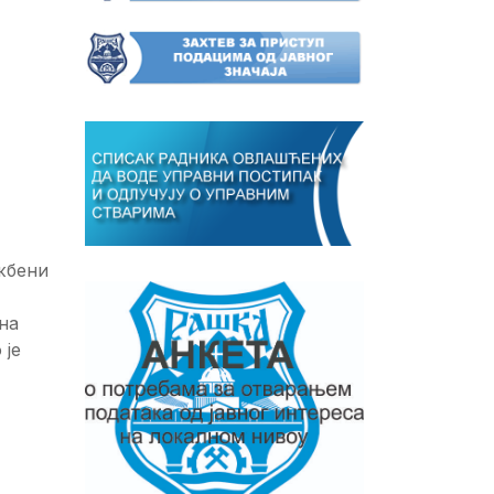
жбени
на
 je