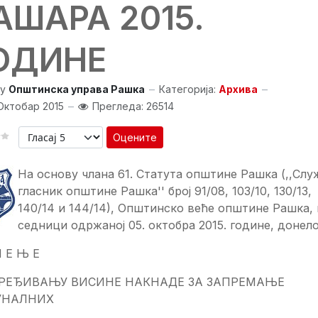
АШАРА 2015.
ОДИНЕ
y
Општинска управа Рашка
Категорија:
Архива
Октобар 2015
Прегледа: 26514
Оцените
На основу члана 61. Статута општине Рашка (,,Слу
гласник општине Рашка'' број 91/08, 103/10, 130/13,
140/14 и 144/14), Општинско веће општине Рашка, 
седници одржаној 05. октобра 2015. године, донело
Ш Е Њ Е
РЕЂИВАЊУ ВИСИНЕ НАКНАДЕ ЗА ЗАПРЕМАЊЕ
УНАЛНИХ