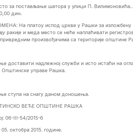
есто за постављање шатора у улици П. Вилимоновић
0,00 дин.
МЕНА: На платоу испод цркве у Рашки за изложбену
ју ракије и меда место се неће наплаћивати регистр
привредним произвођачима са територије општине Р
е доставити надлежној служби и исто истаћи на огла
и Општинске управе Рашка.
ње ступа на снагу даном доношења.
ТИНСКО ВЕЋЕ ОПШТИНЕ РАШКА
ој: 06-III-54/2015-6
 05. октобра 2015. године.