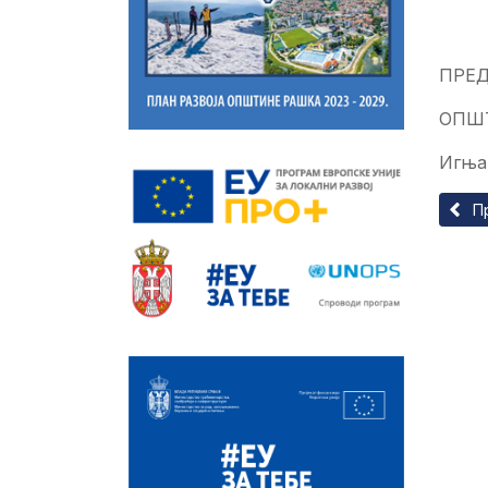
ПРЕ
ОПШ
Игња
Прет
П