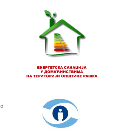
....
но: