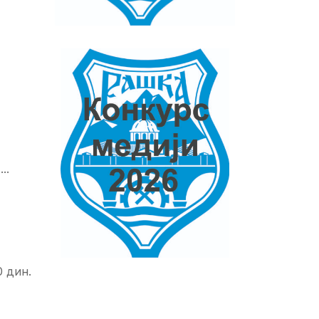
...
 дин.