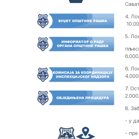
Сават
4. Ло
10.00
5. Ло
пљескави
6.000
6. Лока
4.000
7. Ост
2.000
8. За
- у да
- пре и