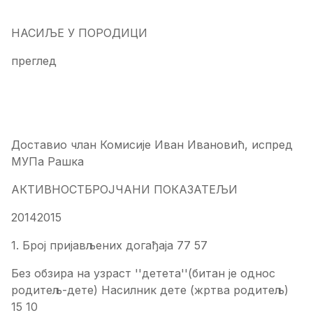
НАСИЉЕ У ПОРОДИЦИ
преглед
Доставио члан Комисије Иван Ивановић, испред
МУПа Рашка
АКТИВНОСТБРОЈЧАНИ ПОКАЗАТЕЉИ
20142015
1. Број пријављених догађаја 77 57
Без обзира на узраст ''детета''(битан је однос
родитељ-дете) Насилник дете (жртва родитељ)
15 10