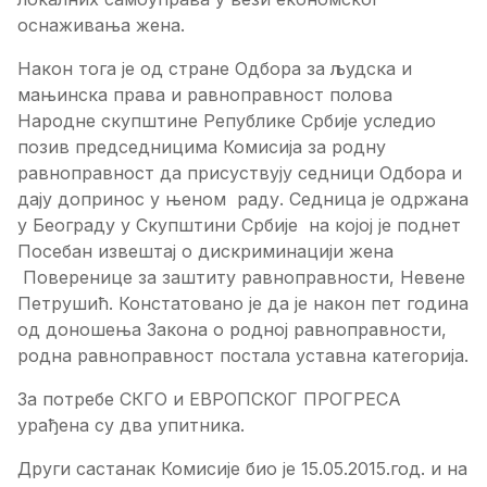
оснаживања жена.
Након тога је од стране Одбора за људска и
мањинска права и равноправност полова
Народне скупштине Републике Србије уследио
позив председницима Комисија за родну
равноправност да присуствују седници Одбора и
дају допринос у њеном раду. Седница је одржана
у Београду у Скупштини Србије на којој је поднет
Посебан извештај о дискриминацији жена
Поверенице за заштиту равноправности, Невене
Петрушић. Констатовано је да је након пет година
од доношења Закона о родној равноправности,
родна равноправност постала уставна категорија.
За потребе СКГО и ЕВРОПСКОГ ПРОГРЕСА
урађена су два упитника.
Други састанак Комисије био је 15.05.2015.год. и на