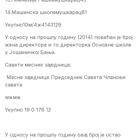
14.Машинска школамушкарац81
Укупно10м/4ж4143129
У односу на прошлу годину (2014) повећан је број
жена директора и то директорка Основне школе
у Јошаничкој Бањи.
Савети месних заједница:
Месне заједнице Председник Савета Чланови
савета
мжмж
Укупно 19 0 176 12
У односу на прошлу годину овај број је остао