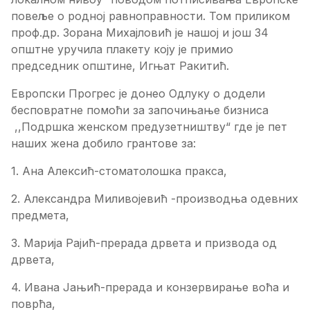
повеље о родној равноправности. Том приликом
проф.др. Зорана Михајловић је нашој и још 34
општне уручила плакету коју је примио
председник општине, Игњат Ракитић.
Европски Прогрес је донео Одлуку о додели
бесповратне помоћи за започињање бизниса
,,Подршка женском предузетништву“ где је пет
наших жена добило грантове за:
1. Ана Алексић-стоматолошка пракса,
2. Александра Миливојевић -производња одевних
предмета,
3. Марија Рајић-прерада дрвета и призвода од
дрвета,
4. Ивана Јањић-прерада и конзервирање воћа и
поврћа,