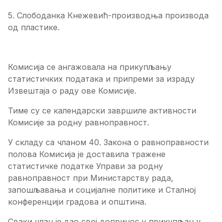
5. Слободанка Кнежевић-производња производа
од пластике.
Комисија се ангажовала на прикупљању
статистичких података и припреми за израду
Извештаја о раду ове Комисије.
Тиме су се календарски завршиле активности
Комисије за родну равноправност.
У складу са чланом 40. Закона о равноправности
полова Комисија је доставила тражене
статистичке податке Управи за родну
равноправност при Министарству рада,
запошљавања и социјалне политике и Сталној
конференцији градова и општина.
Сваки члан је дао свој допринос у прикупљању