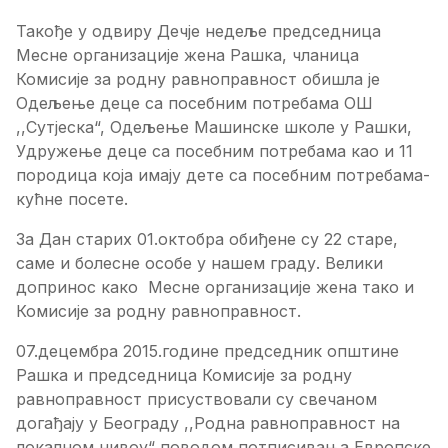
Такође у одвиру Дечје недеље председница
Месне организације жена Рашка, чланица
Комисије за родну равноправност обишла је
Одељење деце са посебним потребама ОШ
,,Сутјеска“, Одељење Машинске школе у Рашки,
Удружење деце са посебним потребама као и 11
породица која имају дете са посебним потребама-
кућне посете.
За Дан старих 01.октобра обиђене су 22 старе,
саме и болесне особе у нашем граду. Велики
допринос како Месне организације жена тако и
Комисије за родну равноправност.
07.децембра 2015.године председник општине
Рашка и председница Комисије за родну
равноправност присуствовали су свечаном
догађају у Београду ,,Родна равноправност на
локалном нивоу“ поводом потписивања Европске