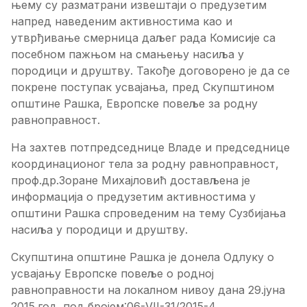
њему су разматрани извештаји о предузетим
напред наведеним активностима као и
утврђивање смерница даљег рада Комисије са
посебном пажњом на смањењу насиља у
породици и друштву. Такође договорено је да се
покрене поступак усвајања, пред Скупштином
општине Рашка, Европске повеље за родну
равноправност.
На захтев потпредседнице Владе и председнице
координационог тела за родну равноправност,
проф.др.Зоране Михајловић достављена је
информација о предузетим активностима у
општини Рашка спроведеним на тему Сузбијања
насиља у породици и друштву.
Скупштина општине Рашка је донела Одлуку о
усвајању Европске повеље о родној
равноправности на локалном нивоу дана 29.јуна
2015.год. под бројем:06-VII-31/2015-4.