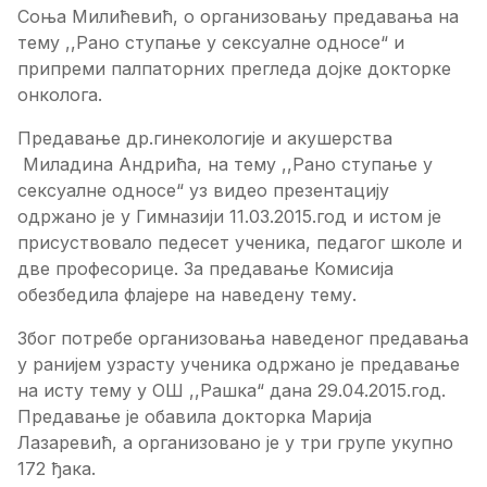
Соња Милићевић, о организовању предавања на
тему ,,Рано ступање у сексуалне односе“ и
припреми палпаторних прегледа дојке докторке
онколога.
Предавање др.гинекологије и акушерства
Миладина Андрића, на тему ,,Рано ступање у
сексуалне односе“ уз видео презентацију
одржано је у Гимназији 11.03.2015.год и истом је
присуствовало педесет ученика, педагог школе и
две професорице. За предавање Комисија
обезбедила флајере на наведену тему.
Због потребе организовања наведеног предавања
у ранијем узрасту ученика одржано је предавање
на исту тему у ОШ ,,Рашка“ дана 29.04.2015.год.
Предавање је обавила докторка Марија
Лазаревић, а организовано је у три групе укупно
172 ђака.