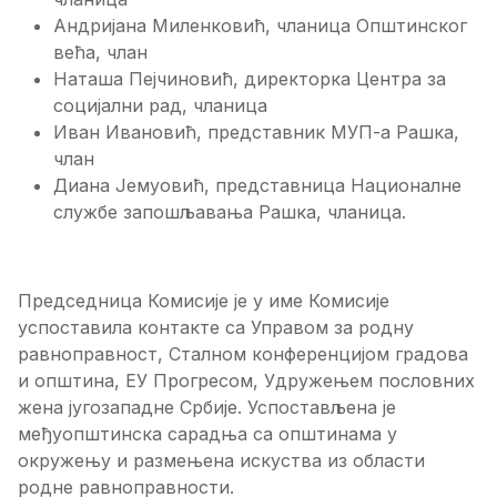
Андријана Миленковић, чланица Општинског
већа, члан
Наташа Пејчиновић, директорка Центра за
социјални рад, чланица
Иван Ивановић, представник МУП-а Рашка,
члан
Диана Јемуовић, представница Националне
службе запошљавања Рашка, чланица.
Председница Комисије је у име Комисије
успоставила контакте са Управом за родну
равноправност, Сталном конференцијом градова
и општина, ЕУ Прогресом, Удружењем пословних
жена југозападне Србије. Успостављена је
међуопштинска сарадња са општинама у
окружењу и размењена искуства из области
родне равноправности.