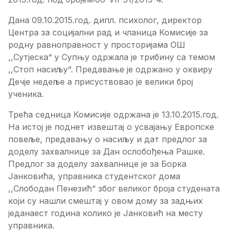
Дана 09.10.2015.год. дипл. психолог, директор
Центра за социјални рад и чланица Комисије за
родну равноправност у просторијама ОШ
,,Сутјеска“ у Супњу одржала је трибину са темом
,,Стоп насиљу“. Предавање је одржано у оквиру
Дечје недеље а присуствовао је велики број
ученика.
Трећа седница Комисије одржана је 13.10.2015.год.
На истој је поднет извештај о усвајању Европске
повеље, предавању о насиљу и дат предлог за
доделу захвалнице за Дан ослобођења Рашке.
Предлог за доделу захвалнице је за Борка
Јанковића, управника студентског дома
,,Слободан Пенезић“ због великог броја студената
који су нашли смештај у овом дому за задњих
једанаест година колико је Јанковић на месту
управника.