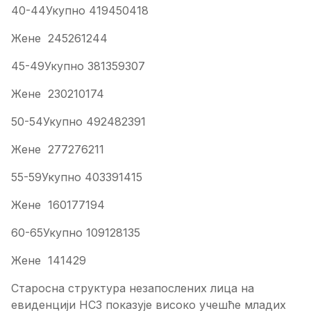
40-44Укупно 419450418
Жене 245261244
45-49Укупно 381359307
Жене 230210174
50-54Укупно 492482391
Жене 277276211
55-59Укупно 403391415
Жене 160177194
60-65Укупно 109128135
Жене 141429
Старосна структура незапослених лица на
евиденцији НСЗ показује високо учешће младих