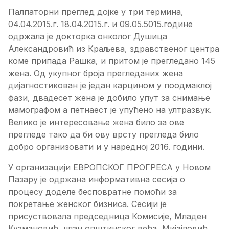
Палпаторни преглед дојке у три термина,
04.04.2015.г. 18.04.2015.г. и 09.05.5015.године
одржала је докторка онколог Душица
Александровић из Краљева, здравственог центра
коме припада Рашка, и притом је прегледано 145
жена. Од укупног броја прегледаних жена
дијагностикован је један карцином у поодмаклој
фази, двадесет жена је добило упут за снимање
мамографом а петнаест је упућено на ултразвук.
Велико је интересовање жена било за ове
прегледе тако да би ову врсту прегледа било
добро организовати и у наредној 2016. години.
У организацији ЕВРОПСКОГ ПРОГРЕСА у Новом
Пазару је одржана информативна сесија о
процесу доделе бесповратне помоћи за
покретање женског бизниса. Сесији је
присуствовала председница Комисије, Младен
Кузмановић, члан општинског већа, Мијајловић