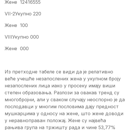
Жене 12416555
VII-2Укупно 220
Жене 100
VIIIУкупно 000
Жене 000
Из претходне табеле се види да је релативно
веће учешће незапослених жена у укупном броју
незапослених лица иако у просеку имају виши
степен образовања. Разлози за овакав тренд су
многобројни, али у сваком случају неоспорно је да
послодавци у многим пословима дају предност
мушкарцима у односу на жене, што жене доводи
у неравноправан положај. Жене су највећа
рањива група на тржишту рада и чине 53,77%