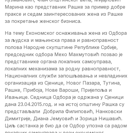
Марина као представник Рашке за пример добре
праксе и седам заинтересованих жена из Рашке
за покретање женског бизниса.
На тему Економског оснаживања жена из Одбора
за људска и мањинска права и равноправност
полова Народне скупштине Републике Србије,
председник одбора Мехо Махмутовић позвао је
представнике органа локалних самоуправа,
локалних механизама за родну равноправност,
Националних служби запошљавања и невладиних
организација из Сјенице, Новог Пазара, Тутина,
Рашке, Прибоја, Нове Вароши, Пријепоља и
Ивањице. Седница Одбора је одржана у Сјеници
дана 23.04.2015.год. и на истој општину Рашка су
представљали Добрила Филиповић, Нанковски
Димитрије, Диана Јемуовић и Зорица Нишавић.
Циљ састанка је био да се Одбор упозна са радом
локалних самоуправа у вези економског