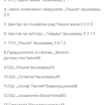
4. Јавно комунално предузеће ,,Рашка“ мушкарац
3 0
5. Центар за социјални рад Рашка жена 2 3 0 3
6. Центар за културу ,,Градац“ мушкарац 5 2 1 2
7. ТСО „Рашка“ мушкарац 3 6 1 2
8.Предшколска установа ,,Весело
детињство“жена18
9.ОШ „Рашка“мушкарац54
10.ОШ „Сутјеска“мушкарац45
11.ОШ „Јосиф Панчић“Баљевацжена36
12.ОШ „Јошаничка бања“жена63
13.Гимназија Рашкамушкарац45