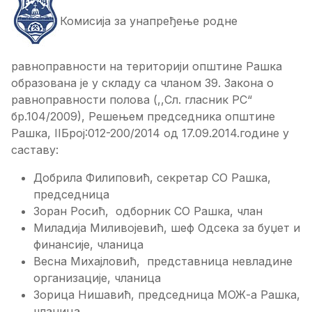
Комисија за унапређење родне
равноправности на територији општине Рашка
образована је у складу са чланом 39. Закона о
равноправности полова (,,Сл. гласник РС“
бр.104/2009), Решењем председника општине
Рашка, IIБрој:012-200/2014 од 17.09.2014.године у
саставу:
Добрила Филиповић, секретар СО Рашка,
председница
Зоран Росић, одборник СО Рашка, члан
Миладија Миливојевић, шеф Одсека за буџет и
финансије, чланица
Весна Михајловић, представница невладине
организације, чланица
Зорица Нишавић, председница МОЖ-а Рашка,
чланица