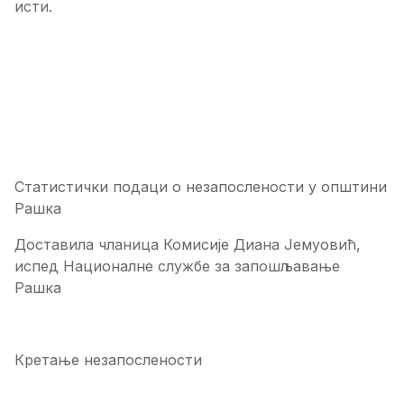
исти.
Статистички подаци о незапослености у општини
Рашка
Доставила чланица Комисије Диана Јемуовић,
испед Националне службе за запошљавање
Рашка
Кретање незапослености