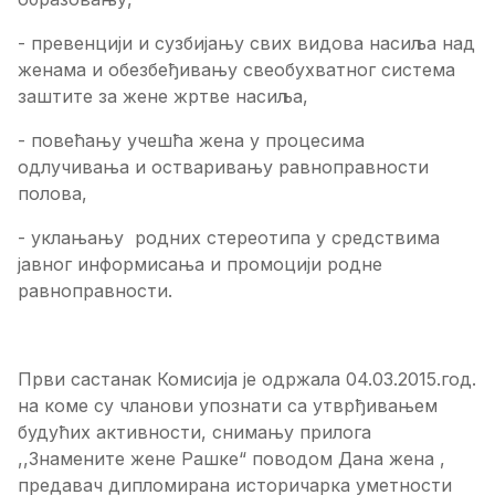
- превенцији и сузбијању свих видова насиља над
женама и обезбеђивању свеобухватног система
заштите за жене жртве насиља,
- повећању учешћа жена у процесима
одлучивања и остваривању равноправности
полова,
- уклањању родних стереотипа у средствима
јавног информисања и промоцији родне
равноправности.
Први састанак Комисија је одржала 04.03.2015.год.
на коме су чланови упознати са утврђивањем
будућих активности, снимању прилога
,,Знамените жене Рашке“ поводом Дана жена ,
предавач дипломирана историчарка уметности