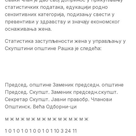
статистичких података, едукацији родно
сензитивних категорија, подизању свести у
превентиви у здравству и значају економског
оснаживања жена.
Статистика заступљености жена у управљању у
Скупштини општине Рашка је следећа:
Председ. општине Заменик председн. општине
Председ. Скупшт. Заменик председн.скупшт.
Секретар Скупшт. Јавни правобр. Чланови
Општинск. Већа Одборни-ци
м ж м ж м ж м ж м ж м ж м ж м ж
1 0 1 0 1 0 1 0 0 1 0 1 10 3 24 11