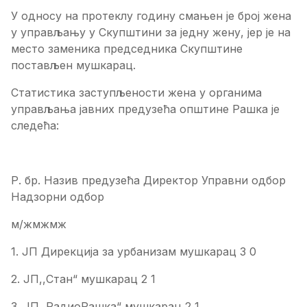
У односу на протеклу годину смањен је број жена
у управљању у Скупштини за једну жену, јер је на
место заменика председника Скупштине
постављен мушкарац.
Статистика заступљености жена у органима
управљања јавних предузећа општине Рашка је
следећа:
Р. бр. Назив предузећа Директор Управни одбор
Надзорни одбор
м/жмжмж
1. ЈП Дирекција за урбанизам мушкарац 3 0
2. ЈП,,Стан“ мушкарац 2 1
3. ЈП,,РадиоРашка“ мушкарац 2 1