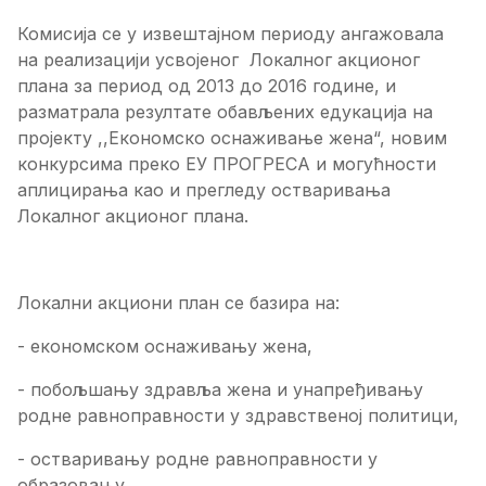
Комисија се у извештајном периоду ангажовала
на реализацији усвојеног Локалног акционог
плана за период од 2013 до 2016 године, и
разматрала резултате обављених едукација на
пројекту ,,Економско оснаживање жена“, новим
конкурсима преко ЕУ ПРОГРЕСА и могућности
аплицирања као и прегледу остваривања
Локалног акционог плана.
Локални акциони план се базира на:
- економском оснаживању жена,
- побољшању здравља жена и унапређивању
родне равноправности у здравственој политици,
- остваривању родне равноправности у
образовању,