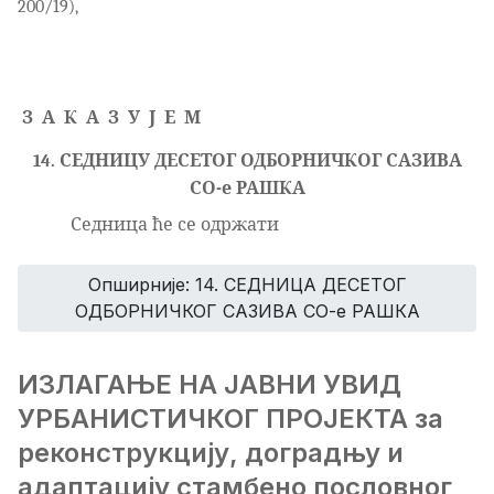
200/19),
З
А
К
А
З
У
Ј
Е
М
14.
СЕДНИЦУ
ДЕСЕТОГ
ОДБОРНИЧКОГ САЗИВА
СО-е РАШКА
Седница ће се одржати
Опширније: 14. СЕДНИЦА ДЕСЕТОГ
ОДБОРНИЧКОГ САЗИВА СО-е РАШКА
ИЗЛАГАЊЕ НА ЈАВНИ УВИД
УРБАНИСТИЧКОГ ПРОЈЕКТА за
реконструкцију, доградњу и
адаптацију стамбено пословног