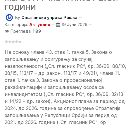
ГОДИНИ
By
Општинска управа Рашка
Категорија:
Актуелно
19 Јуни 2026
Прегледа: 1189
На основу члана 43. став 1. тачка 5. Закона о
запошљавању и осигурању за случај
незапослености („Сл. гласник РСˮ, бр. 36/09, 88/10,
38/15, 113/17 – др. закон, 113/17 и 49/21), члана 11.
став 1. тачка 3. Закона о професионалној
рехабилитацији и запошљавању особа са
инвалидитетом („Сл. гласник РСˮ, бр. 36/09, 32/13
и 14/22 – др. закон), Акционог плана за период од
2024. до 2026. године за спровођење Стратегије
запошљавања у Републици Србији за перид од
2021. до 2026. године („Сл. гласник РСˮ, бр