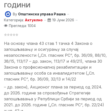
ГОДИНИ
By
Општинска управа Рашка
Категорија:
Актуелно
19 Јуни 2026
Прегледа: 1004
На основу члана 43 став 1 тачка 4 Закона о
запошљавању и осигурању за случај
незапослености („Сл. гласник РС“, бр. 36/09, 88/10,
38/15, 113/17 – др. закон, 113/17 и 49/21), члана 30
Закона о професионалној рехабилитацији и
запошљавању особа са инвалидитетом („Сл.
гласник РС“, бр. 36/09, 32/13 и 14/22
– др. закон), Акционог плана за период од 2024.
до 2026. годинe за спровођење Стратегије
запошљавања у Републици Србији за период од
2021. до 2026. године („Сл. гласник РС“, бр. 22/24)
и чл. 42 и