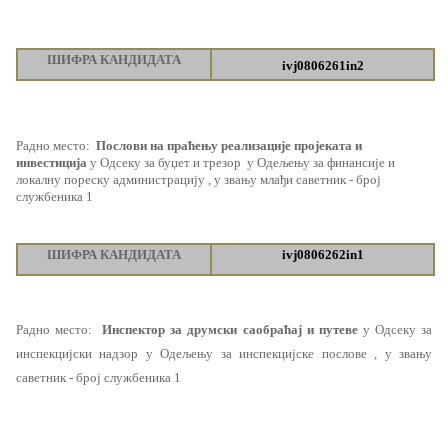
ШИФРА КАНДИДАТА
ivj0806261in2
Радно место
:
Послови на праћењу реализације пројеката и
инвестиција
у Одсеку за буџет и трезор
у Одељењу
за финансије и
локалну пореску администрацију
, у звању млађи саветник - број
службеника 1
ШИФРА КАНДИДАТА
ivj0806262in1
Радно место
:
Инспектор за друмски саобраћај и путеве
у Одсеку за
инспекцијски надзор у Одељењу за инспекцијске послове , у звању
саветник - број службеника 1