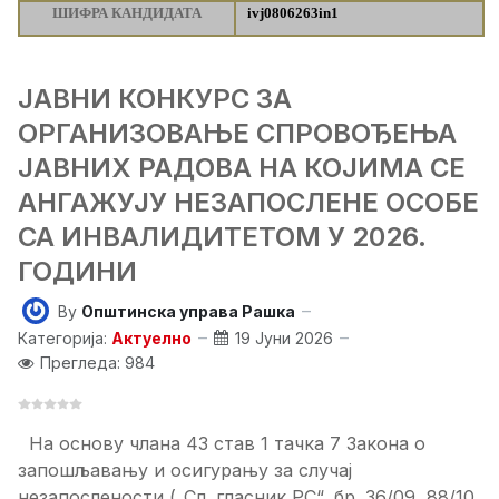
ШИФРА КАНДИДАТА
ivj0806263in1
ЈАВНИ КОНКУРС ЗА
ОРГАНИЗОВАЊЕ СПРОВОЂЕЊА
ЈАВНИХ РАДОВА НА КОЈИМА СЕ
АНГАЖУЈУ НЕЗАПОСЛЕНЕ ОСОБЕ
СА ИНВАЛИДИТЕТОМ У 2026.
ГОДИНИ
By
Општинска управа Рашка
Категорија:
Актуелно
19 Јуни 2026
Прегледа: 984
На основу члана 43 став 1 тачка 7 Закона о
запошљавању и осигурању за случај
незапослености („Сл. гласник РС“, бр. 36/09, 88/10,