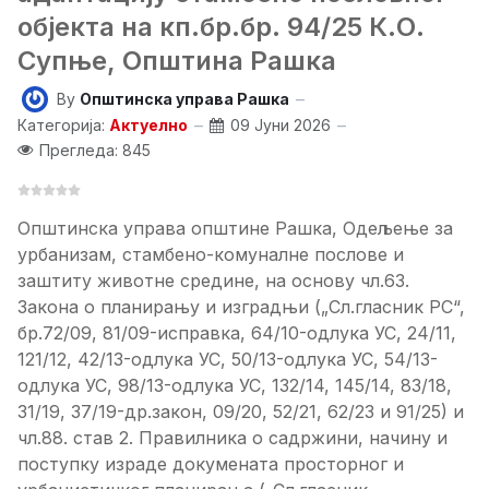
објекта на кп.бр.бр. 94/25 К.О.
Супње, Општина Рашка
By
Општинска управа Рашка
Категорија:
Актуелно
09 Јуни 2026
Прегледа: 845
Општинска управа општине Рашка, Одељење за
урбанизам, стамбено-комуналне послове и
заштиту животне средине, на основу чл.63.
Закона о планирању и изградњи („Сл.гласник РС“,
бр.72/09, 81/09-исправка, 64/10-одлука УС, 24/11,
121/12, 42/13-одлука УС, 50/13-одлука УС, 54/13-
одлука УС, 98/13-одлука УС, 132/14, 145/14, 83/18,
31/19, 37/19-др.закон, 09/20, 52/21, 62/23 и 91/25) и
чл.88. став 2. Правилника о садржини, начину и
поступку израде докумената просторног и