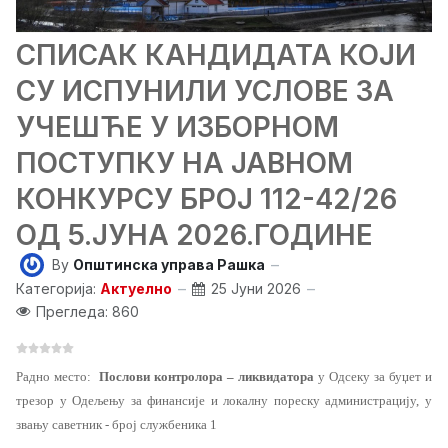
СПИСАК КАНДИДАТА КОЈИ
СУ ИСПУНИЛИ УСЛОВЕ ЗА
УЧЕШЋЕ У ИЗБОРНОМ
ПОСТУПКУ НА ЈАВНОМ
КОНКУРСУ БРОЈ 112-42/26
ОД 5.ЈУНА 2026.ГОДИНЕ
By
Општинска управа Рашка
Категорија:
Актуелно
25 Јуни 2026
Прегледа: 860
Радно место
:
Послови контролора – ликвидатора
у Одсеку за буџет и
трезор у Одељењу за финансије и локалну пореску администрацију, у
звању саветник - број службеника 1