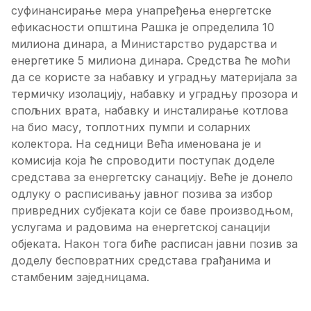
суфинансирање мера унапређења енергетске
ефикасности општина Рашка је определила 10
милиона динара, а Министарство рударства и
енергетике 5 милиона динара. Средства ће моћи
да се користе за набавку и уградњу материјала за
термичку изолацију, набавку и уградњу прозора и
спољних врата, набавку и инсталирање котлова
на био масу, топлотних пумпи и соларних
колектора. На седници Већа именована је и
комисија која ће спроводити поступак доделе
средстава за енергетску санацију. Веће је донело
одлуку о расписивању јавног позива за избор
привредних субјеката који се баве производњом,
услугама и радовима на енергетској санацији
објеката. Након тога биће расписан јавни позив за
доделу бесповратних средстава грађанима и
стамбеним заједницама.