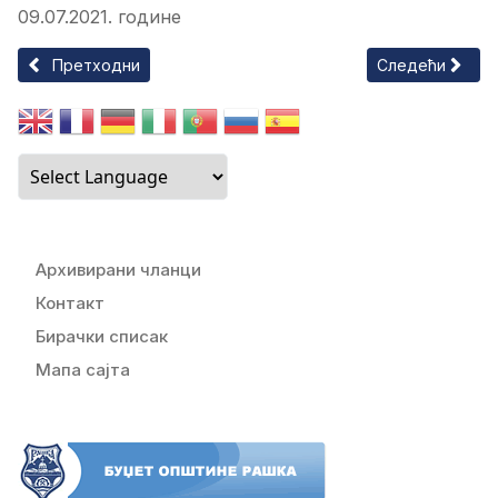
09.07.2021. године
Претходни чланак: ПРИЈЕМ ЗА НАЈБОЉЕ ЂАКЕ
Следећи члан
Претходни
Следећи
Архивирани чланци
Контакт
Бирачки списак
Мапа сајта