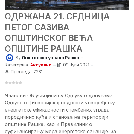
ОДРЖАНА 21. СЕДНИЦА
ПЕТОГ САЗИВА
ОПШТИНСКОГ ВЕЋА
ОПШТИНЕ РАШКА
By
Општинска управа Рашка
Категорија:
Актуелно
09 Јули 2021
Прегледа: 7231
Чланови ОВ усвојили су Одлуку о допунама
Одлуке о финансијској подршци унапређењу
енергетске ефикасности стамбених зграда,
породичних кућа и станова на територији
општине Рашка, као и Правилник о
суфинансирању мера енергетске санације. За