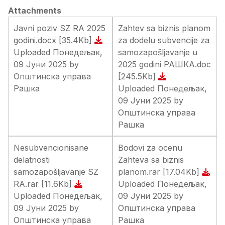
Attachments
Javni poziv SZ RА 2025
Zahtev sa biznis planom
godini.docx
[35.4Kb]
za dodelu subvencije za
Uploaded Понедељак,
samozapošljavanje u
09 Јуни 2025 by
2025 godini РАШКА.doc
Општинска управа
[245.5Kb]
Рашка
Uploaded Понедељак,
09 Јуни 2025 by
Општинска управа
Рашка
Nesubvencionisane
Bodovi za ocenu
delatnosti
Zahteva sa biznis
samozapošljavanje SZ
planom.rar
[17.04Kb]
RA.rar
[11.6Kb]
Uploaded Понедељак,
Uploaded Понедељак,
09 Јуни 2025 by
09 Јуни 2025 by
Општинска управа
Општинска управа
Рашка