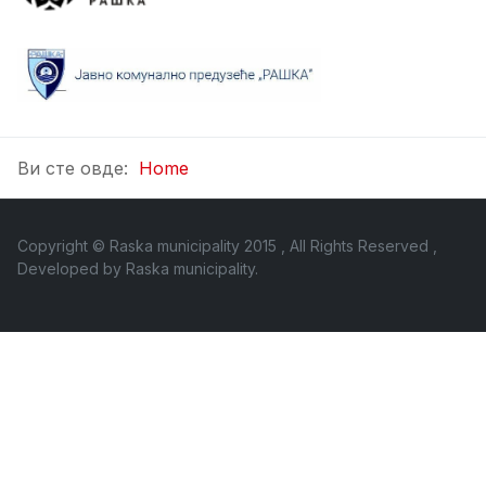
Ви сте овде:
Home
Copyright © Raska municipality 2015 , All Rights Reserved ,
Developed by
Raska municipality
.