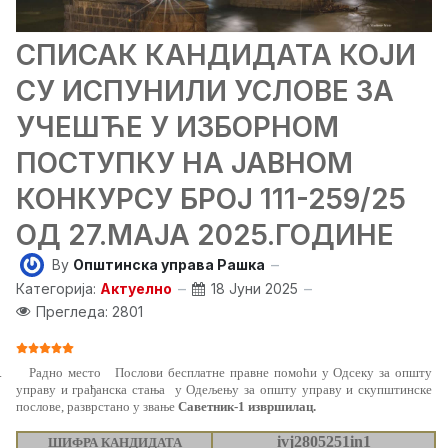
СПИСАК КАНДИДАТА КОЈИ
СУ ИСПУНИЛИ УСЛОВЕ ЗА
УЧЕШЋЕ У ИЗБОРНОМ
ПОСТУПКУ НА ЈАВНОМ
КОНКУРСУ БРОЈ 111-259/25
ОД 27.МАЈА 2025.ГОДИНЕ
By
Општинска управа Рашка
Категорија:
Актуелно
18 Јуни 2025
Прегледа: 2801
ОЦЕНА КОРИСНИКА:
5
/
5
.
Радно место
Послови бесплатне правне помоћи у Одсеку за општу
управу и грађанска стања
у Одељењу за општу управу и скупштинске
послове
,
разврстано у звање
Саветник-1 извршилац.
i
vj2805251in
1
ШИФРА КАНДИДАТА