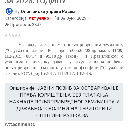
ЗА 2026. ГОДИНУ
By
Општинска управа Рашка
Категорија:
Актуелно
09 Јуни 2025
Прегледа: 2837
У складу са Законом о пољопривредном земљишту
(“Службени гласник РС”, број 62/06,65/08-др закон, 41/09,
112/2015, 80/17 и 95/18-др закон)
и
Правилником о
условима и поступку давања у закуп и на коришћење
пољопривредног земљишта у државној својини (“Службени
гласник РС”, број 16/2017, 111/2017, 18/2019
,
Опширније: ЈАВНИ ПОЗИВ ЗА ОСТВАРИВАЊЕ
ПРАВА КОРИШЋЕЊА БЕЗ ПЛАЋАЊА
НАКНАДЕ ПОЉОПРИВРЕДНОГ ЗЕМЉИШТА У
ДРЖАВНОЈ СВОЈИНИ НА ТЕРИТОРИЈИ
ОПШТИНЕ РАШКА ЗА...
Attachments