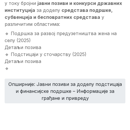
у току бројни
јавни позиви и конкурси државних
институција
за доделу
средстава подршке,
субвенција и бесповратних средстава
у
различитим областима:
🔹 Подршка за развој предузетништва жена на
селу (2025)
Детаљи позива
🔹 Подстицаји у сточарству (2025)
Детаљи позива
🔹
Опширније: Јавни позиви за доделу подстицаја
и финансијске подршке – Информације за
грађане и привреду