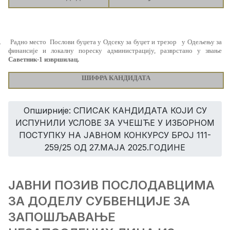
.
Радно место
Послови буџета у Одсеку за буџет и трезор
у Одељењу за
финансије и локалну пореску администрацију
, разврстано у звање
Саветник-1 извршилац.
ШИФРА КАНДИДАТА
Опширније: СПИСАК КАНДИДАТА КОЈИ СУ
ИСПУНИЛИ УСЛОВЕ ЗА УЧЕШЋЕ У ИЗБОРНОМ
ПОСТУПКУ НА ЈАВНОМ КОНКУРСУ БРОЈ 111-
259/25 ОД 27.МАЈА 2025.ГОДИНЕ
ЈАВНИ ПОЗИВ ПОСЛОДАВЦИМА
ЗА ДОДЕЛУ СУБВЕНЦИЈЕ ЗА
ЗАПОШЉАВАЊЕ