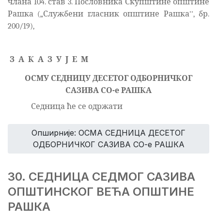
члана 104. став 3.
Пословника Скупштине општине
Рашка („Службени гласник општине Рашка'', бр.
200/19),
З
А
К
А
З
У
Ј
Е
М
ОСМУ
СЕДНИЦУ
ДЕСЕТОГ
ОДБОРНИЧКОГ
САЗИВА СО-е РАШКА
Седница ће се одржати
Опширније: ОСМА СЕДНИЦА ДЕСЕТОГ
ОДБОРНИЧКОГ САЗИВА СО-е РАШКА
30. СЕДНИЦА СЕДМОГ САЗИВА
ОПШТИНСКОГ ВЕЋА ОПШТИНЕ
РАШКА