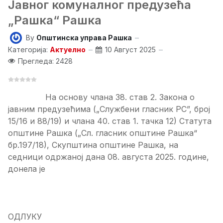
Јавног комуналног предузећа
„Рашка“ Рашка
By
Општинска управа Рашка
Категорија:
Актуелно
10 Август 2025
Прегледа: 2428
На основу члана 38. став 2. Закона о
јавним предузећима („Службени гласник РС”, број
15/16 и 88/19) и члана 40. став 1. тачка 12) Статута
општине Рашка („Сл. гласник општине Рашка“
бр.197/18), Скупштина општине Рашка, на
седници одржаној дана 08. августа 2025. године,
донела је
ОДЛУКУ