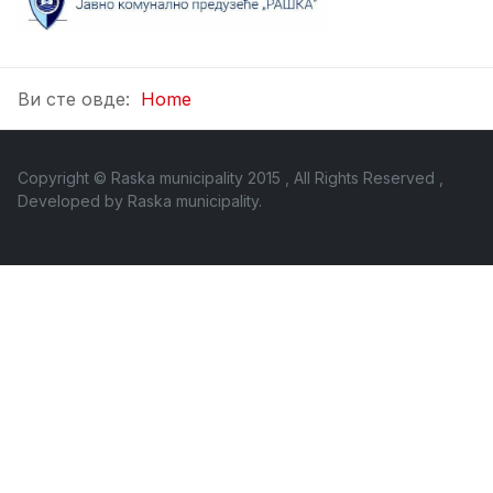
Ви сте овде:
Home
Copyright © Raska municipality 2015 , All Rights Reserved ,
Developed by
Raska municipality
.