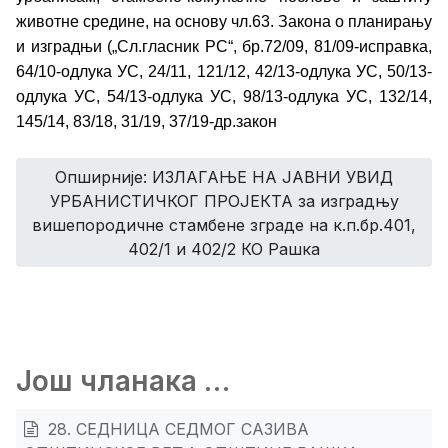
животне средине, на основу чл.63. Закона о планирању
и изградњи („Сл.гласник РС“, бр.72/09, 81/09-исправка,
64/10-одлука УС, 24/11, 121/12, 42/13-одлука УС, 50/13-
одлука УС, 54/13-одлука УС, 98/13-одлука УС, 132/14
,
145/14
, 83/18, 31/19, 37/19-др.закон
Опширније: ИЗЛАГАЊЕ НА ЈАВНИ УВИД
УРБАНИСТИЧКОГ ПРОЈЕКТА за изградњу
вишепородичне стамбене зграде на к.п.бр.401,
402/1 и 402/2 КО Рашка
Још чланака …
28. СЕДНИЦА СЕДМОГ САЗИВА