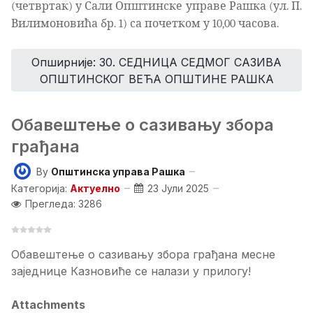
(четвртак) у Сали Општинске управе Рашка (ул. П.
Вилимоновића бр. 1) са почетком у 10,00 часова.
Опширније: 30. СЕДНИЦА СЕДМОГ САЗИВА
ОПШТИНСКОГ ВЕЋА ОПШТИНЕ РАШКА
Обавештење о сазивању збора
грађана
By
Општинска управа Рашка
Категорија:
Актуелно
23 Јули 2025
Прегледа: 3286
Обавештење о сазивању збора грађана месне
заједнице Казновиће се налази у прилогу!
Attachments