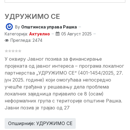
УДРУЖИМО СЕ
By
Општинска управа Рашка
Категорија:
Актуелно
05 Август 2025
Прегледа: 2474
У
оквиру Јавног позива за финансирање
пројеката од јавног интереса – програма локалног
партнерства „УДРУЖИМО СЕ“ (4
01-1454/2025
, 2
7
.
јун
202
5
. године) који омогућава непосредно
учешће грађана у решавању дела проблема
локалних заједница пријавило се
8
(
оса
м)
неформалних група с територије општине Рашка.
Јавни позив је трајао од 2
7
Опширније: УДРУЖИМО СЕ