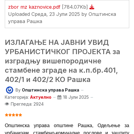
zbor mz kaznovice.pdf
[784.07Kb]
Uploaded Среда, 23 Јули 2025 by Општинска
управа Рашка
ИЗЛАГАЊЕ НА ЈАВНИ УВИД
УРБАНИСТИЧКОГ ПРОЈЕКТА за
изградњу вишепородичне
стамбене зграде на к.п.бр.401,
402/1 и 402/2 КО Рашка
By
Општинска управа Рашка
Категорија:
Актуелно
18 Јули 2025
Прегледа: 2924
ОЦЕНА КОРИСНИКА:
5
/
5
Општинска управа општине Рашка, Одељење за
урбанизам, стамбено-комуналне послове и заштиту