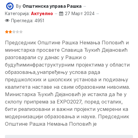
By
Општинска управа Рашка
Категорија:
Актуелно
27 Март 2024
Прегледа: 4951
ОЦЕНА КОРИСНИКА:
2
/
5
Председник Општине Рашка Немања Поповић и
министарка просвете Славица Ђукић Дејановић
разговарали су данас у Рашки о
будућиминфраструктурним пројектима у области
образовања,унапређењу услова рада
предшколских и школских установа и подизању
квалитета наставе на свим образовним нивоима.
Министарка Ђукић Дејановић је истакла да ће у
склопу припрема за ЕXPO2027, поред осталих,
бити реализовани и важни пројекти усмерени ка
модернизацији образовања и науке. Председник
Општине Рашка Немања Поповић је