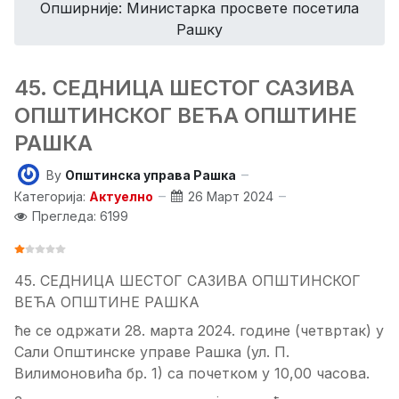
Опширније: Министарка просвете посетила
Рашку
45. СЕДНИЦA ШЕСТОГ САЗИВА
ОПШТИНСКОГ ВЕЋА ОПШТИНЕ
РАШКА
By
Општинска управа Рашка
Категорија:
Актуелно
26 Март 2024
Прегледа: 6199
ОЦЕНА КОРИСНИКА:
1
/
5
4
5
.
СЕДНИЦА
ШЕСТОГ
САЗИВА
ОПШТИНСКОГ
ВЕЋА ОПШТИНЕ РАШКА
ће
се
одржати
28
.
марта
20
2
4
. године
(
четвртак
)
у
Сали
Општинске управе Рашка
(
ул.
П.
Вилимоновића
бр
.
1
)
са почетком у
10
,
0
0
часова.