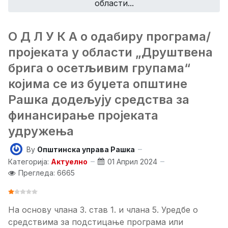
области...
О Д Л У К A о одабиру програма/
пројеката у области „Друштвена
брига о осетљивим групама“
којима се из буџета општине
Рашка додељују средства за
финансирање пројеката
удружења
By
Општинска управа Рашка
Категорија:
Актуелно
01 Април 2024
Прегледа: 6665
ОЦЕНА КОРИСНИКА:
1
/
5
На осн
ову члана 3
.
став 1. и члана 5.
Уредбе о
средствима за подстицање програма или