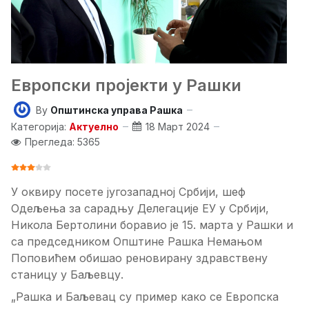
Европски пројекти у Рашки
By
Општинска управа Рашка
Категорија:
Актуелно
18 Март 2024
Прегледа: 5365
ОЦЕНА КОРИСНИКА:
3
/
5
У оквиру посете југозападној Србији, шеф
Одељења за сарадњу Делегације ЕУ у Србији,
Никола Бертолини боравио је 15. марта у Рашки и
са председником Општине Рашка Немањом
Поповићем обишао реновирану здравствену
станицу у Баљевцу.
„Рашка и Баљевац су пример како се Европска