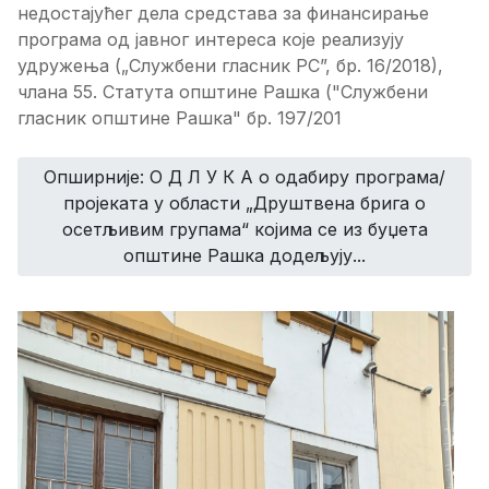
недостајућег дела средстава за финансирање
програма од јавног интереса које реализују
удружења („Службени гласник РС”, бр.
16/2018
)
,
члана 5
5
. Статута општине Рашка ("Служб
ени
гласник општине Рашка" бр.
197
/20
1
Опширније: О Д Л У К A о одабиру програма/
пројеката у области „Друштвена брига о
осетљивим групама“ којима се из буџета
општине Рашка додељују...